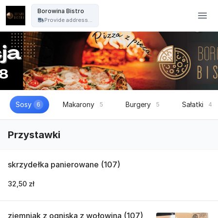
Borowina Bistro - Borowina Bistro
Borowina Bistro
Provide address...
Sosy
Makarony
Burgery
Sałatki
6
5
5
4
Przystawki
skrzydełka panierowane (107)
32,50 zł
ziemniak z ogniska z wołowina (107)