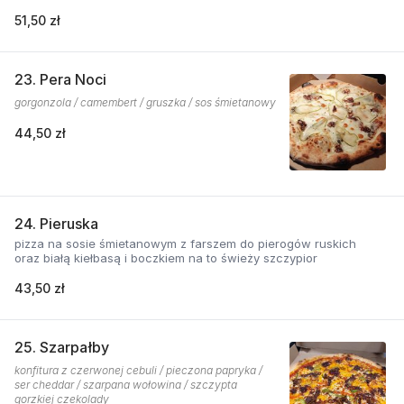
51,50 zł
23. Pera Noci
gorgonzola / camembert / gruszka / sos śmietanowy
44,50 zł
24. Pieruska
pizza na sosie śmietanowym z farszem do pierogów ruskich
oraz białą kiełbasą i boczkiem na to świeży szczypior
43,50 zł
25. Szarpałby
konfitura z czerwonej cebuli / pieczona papryka /
ser cheddar / szarpana wołowina / szczypta
gorzkiej czekolady