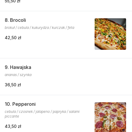
55,50 zł
8. Brocoli
brokuł / cebula / kukurydza / kurczak / feta
42,50 zł
9. Hawajska
ananas / szynka
36,50 zł
10. Pepperoni
cebula / czosnek / jalapeno / papryka / salami
piccante
43,50 zł