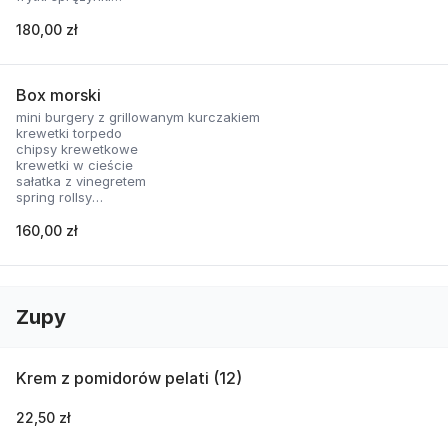
nachosy z sosem serowym
skrzydełka panierowane
180,00 zł
2 rodzaje sosów
Box morski
mini burgery z grillowanym kurczakiem
krewetki torpedo
chipsy krewetkowe
krewetki w cieście
sałatka z vinegretem
spring rollsy
2 rodzaje sosów
160,00 zł
Zupy
Krem z pomidorów pelati (12)
22,50 zł