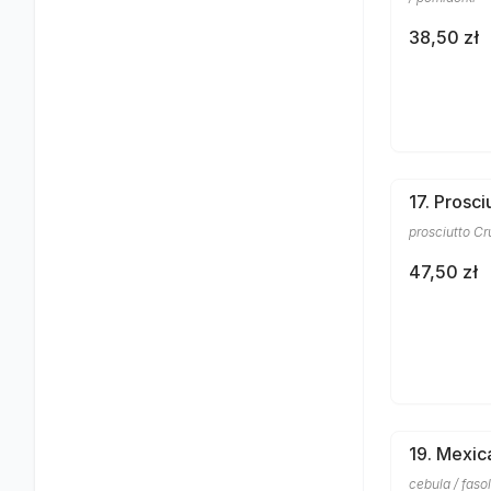
38,50 zł
17. Prosc
prosciutto C
47,50 zł
19. Mexic
cebula / faso