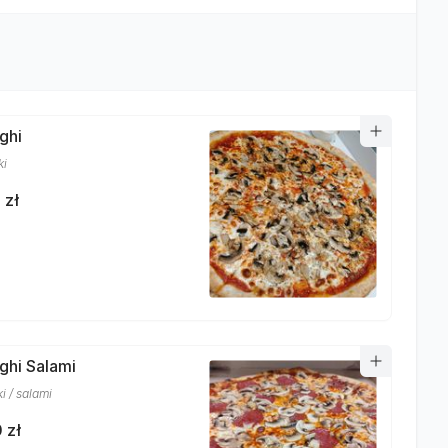
ghi
ki
 zł
nghi Salami
i / salami
 zł