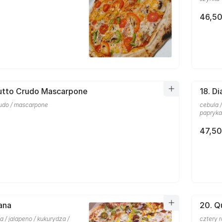
46,50
iutto Crudo Mascarpone
18. D
rudo / mascarpone
cebula /
papryka
47,50
ana
20. Q
la / jalapeno / kukurydza /
cztery 