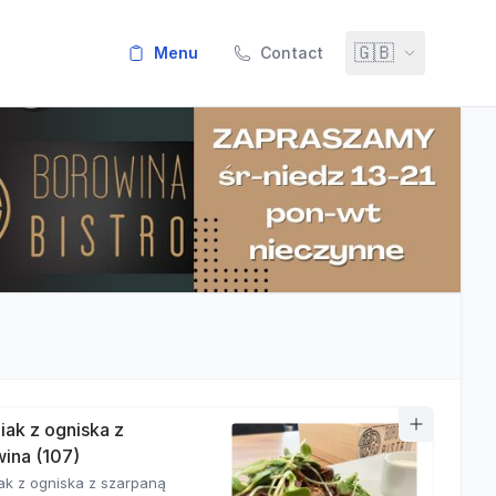
🇬🇧
menu
Contact
iak z ogniska z
ina (107)
ak z ogniska z szarpaną