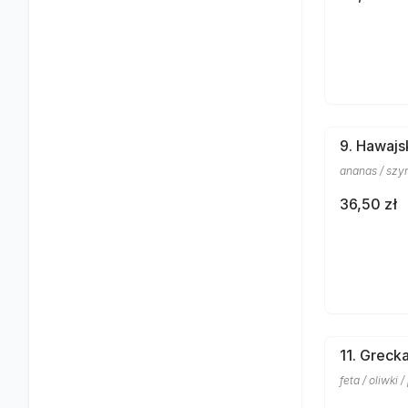
9. Hawajs
ananas / szy
36,50 zł
11. Greck
feta / oliwki 