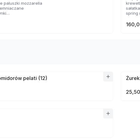
 paluszki mozzarella
krewet
ziemniaczane
sałatk
ynki
spring 
sosem serowym
2 rodz
 panierowane
160,0
sosów
midorów pelati (12)
Żurek
25,50