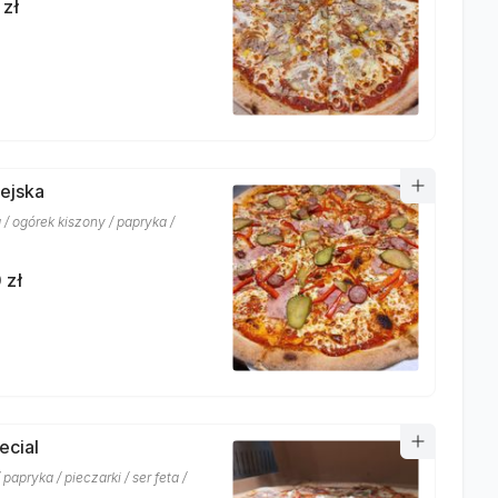
 zł
iejska
 / ogórek kiszony / papryka /
 zł
ecial
 papryka / pieczarki / ser feta /