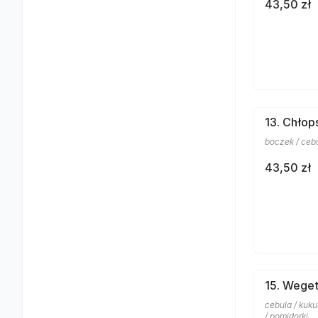
43,50 zł
13. Chłop
boczek / cebul
43,50 zł
15. Weget
cebula / kuku
/ pomidorki