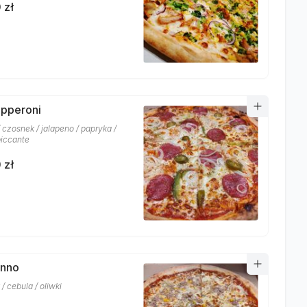
 zł
epperoni
 czosnek / jalapeno / papryka /
piccante
 zł
onno
/ cebula / oliwki