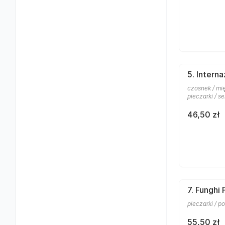
5. Interna
czosnek / mię
pieczarki / se
46,50 zł
7. Funghi
pieczarki / po
55,50 zł