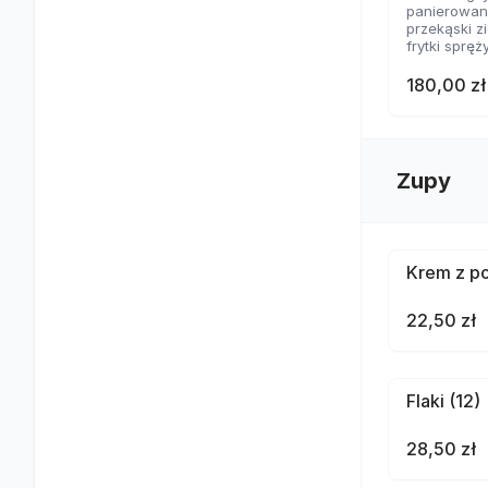
panierowane
przekąski 
frytki spręż
nachosy z 
skrzydełka
180,00 zł
2 rodzaje 
Zupy
Krem z po
22,50 zł
Flaki (12)
28,50 zł