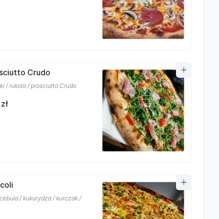
osciutto Crudo
i / rukola / prosciutto Crudo
 zł
coli
 cebula / kukurydza / kurczak /