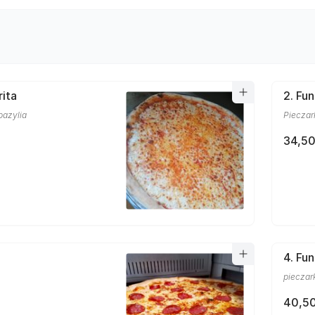
rita
2. Fun
bazylia
Pieczar
34,50
4. Fu
pieczark
40,50