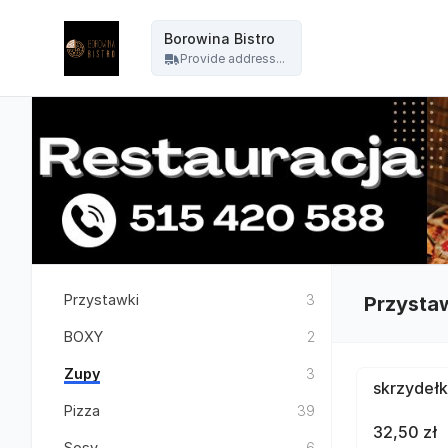
Borowina Bistro - Borowina Bistro
Borowina Bistro
Provide address...
Przystawki
3
Przysta
BOXY
2
Zupy
3
skrzydełk
Pizza
39
32,50 zł
Sosy
6