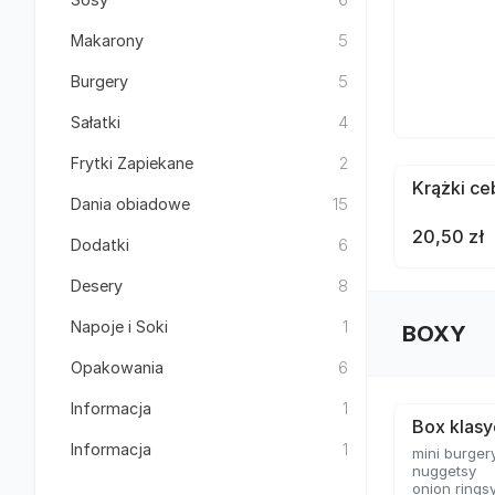
Makarony
5
Burgery
5
Sałatki
4
Frytki Zapiekane
2
Krążki ce
Dania obiadowe
15
20,50 zł
Dodatki
6
Desery
8
Napoje i Soki
1
BOXY
Opakowania
6
Informacja
1
Box klas
Informacja
1
mini burger
nuggetsy
onion rings