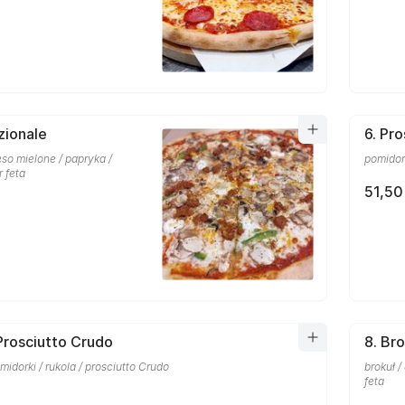
zionale
6. Pr
so mielone / papryka /
pomidork
r feta
51,50
 Prosciutto Crudo
8. Bro
midorki / rukola / prosciutto Crudo
brokuł /
feta