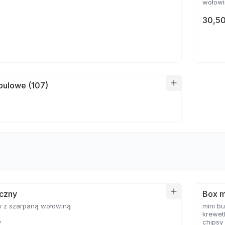
wołowin
30,50
bulowe (107)
yczny
Box m
y z szarpaną wołowiną
mini b
krewet
y
chipsy