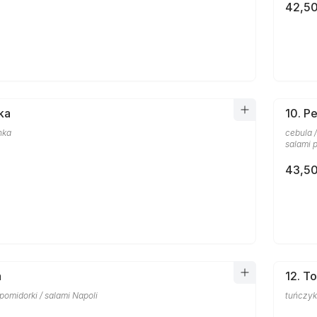
42,50
ka
10. P
nka
cebula /
salami 
43,50
a
12. T
/ pomidorki / salami Napoli
tuńczyk 