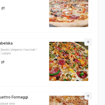
 zł
iabelska
 fasola / jalapeno / kurczak /
 / salami
 zł
uattro Formaggi
rodzaje sera