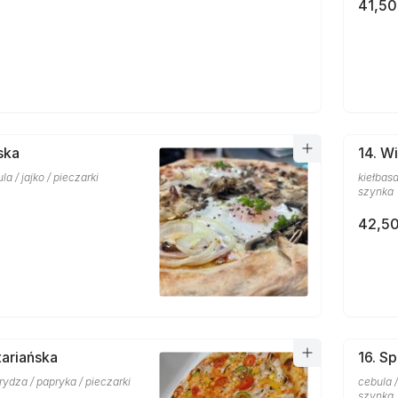
41,50
ska
14. W
a / jajko / pieczarki
kiełbasa
szynka
42,50
ariańska
16. Sp
rydza / papryka / pieczarki
cebula /
szynka