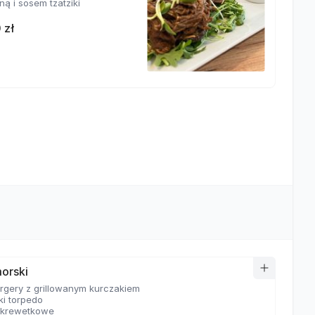
ą i sosem tzatziki
 zł
orski
urgery z grillowanym kurczakiem
ki torpedo
 krewetkowe