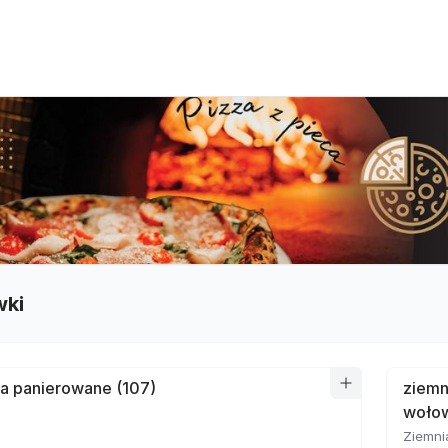
wki
a panierowane (107)
ziemn
wołow
Ziemni