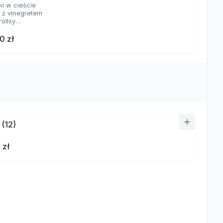
ki w cieście
a z vinegretem
rollsy
aje sosów
0 zł
 (12)
 zł