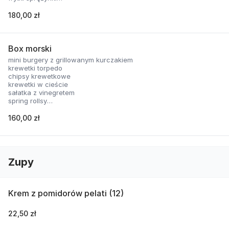
nachosy z sosem serowym
skrzydełka panierowane
180,00 zł
2 rodzaje sosów
Box morski
mini burgery z grillowanym kurczakiem
krewetki torpedo
chipsy krewetkowe
krewetki w cieście
sałatka z vinegretem
spring rollsy
2 rodzaje sosów
160,00 zł
Zupy
Krem z pomidorów pelati (12)
22,50 zł