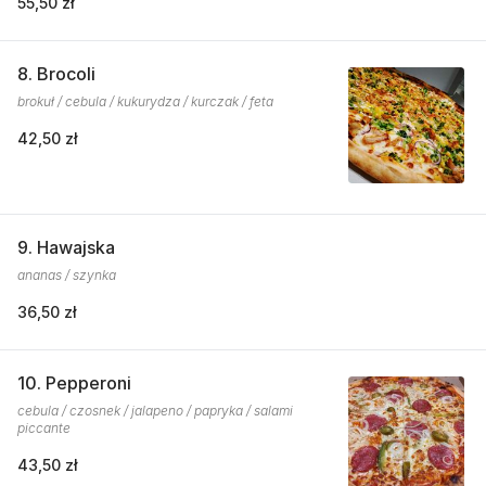
55,50 zł
8. Brocoli
brokuł / cebula / kukurydza / kurczak / feta
42,50 zł
9. Hawajska
ananas / szynka
36,50 zł
10. Pepperoni
cebula / czosnek / jalapeno / papryka / salami
piccante
43,50 zł