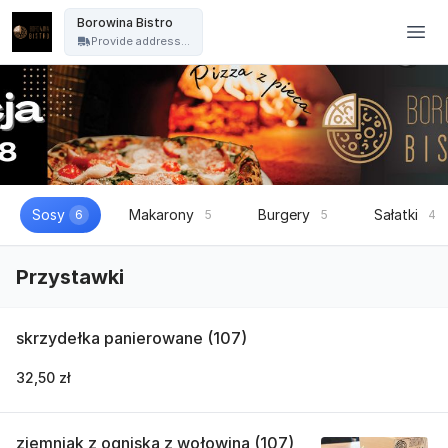
Borowina Bistro - Borowina Bistro
Borowina Bistro
Provide address...
Sosy
Makarony
Burgery
Sałatki
6
5
5
4
Przystawki
skrzydełka panierowane (107)
32,50 zł
ziemniak z ogniska z wołowina (107)