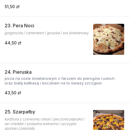
51,50 zł
23. Pera Noci
gorgonzola / camembert / gruszka / sos śmietanowy
44,50 zł
24. Pieruska
pizza na sosie śmietanowym z farszem do pierogów ruskich
oraz białą kiełbasą i boczkiem na to świeży szczypior
43,50 zł
25. Szarpałby
konfitura z czerwonej cebuli / pieczona papryka /
ser cheddar / szarpana wołowina / szczypta
gorzkiej czekolady