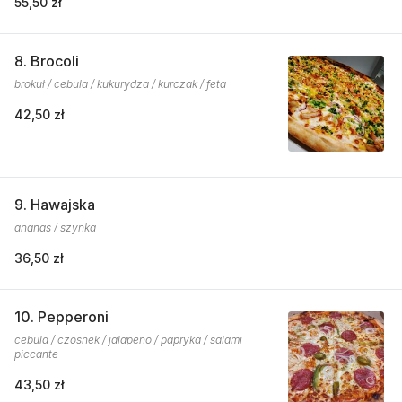
55,50 zł
8. Brocoli
brokuł / cebula / kukurydza / kurczak / feta
42,50 zł
9. Hawajska
ananas / szynka
36,50 zł
10. Pepperoni
cebula / czosnek / jalapeno / papryka / salami
piccante
43,50 zł