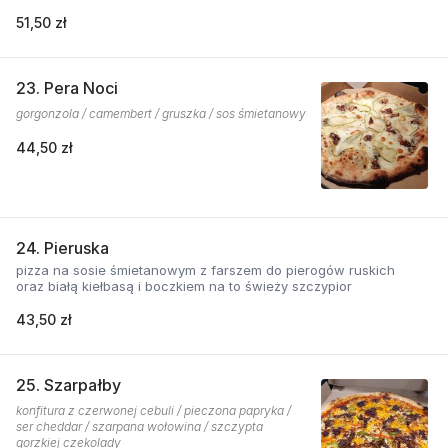
51,50 zł
23. Pera Noci
gorgonzola / camembert / gruszka / sos śmietanowy
44,50 zł
24. Pieruska
pizza na sosie śmietanowym z farszem do pierogów ruskich
oraz białą kiełbasą i boczkiem na to świeży szczypior
43,50 zł
25. Szarpałby
konfitura z czerwonej cebuli / pieczona papryka /
ser cheddar / szarpana wołowina / szczypta
gorzkiej czekolady