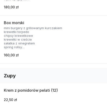
nachosy z sosem serowym
skrzydełka panierowane
180,00 zł
2 rodzaje sosów
Box morski
mini burgery z grillowanym kurczakiem
krewetki torpedo
chipsy krewetkowe
krewetki w cieście
sałatka z vinegretem
spring rollsy
2 rodzaje sosów
160,00 zł
Zupy
Krem z pomidorów pelati (12)
22,50 zł