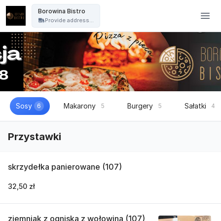
Borowina Bistro - Borowina Bistro
Borowina Bistro
Provide address...
Sosy
Makarony
Burgery
Sałatki
6
5
5
4
Przystawki
skrzydełka panierowane (107)
32,50 zł
ziemniak z ogniska z wołowina (107)