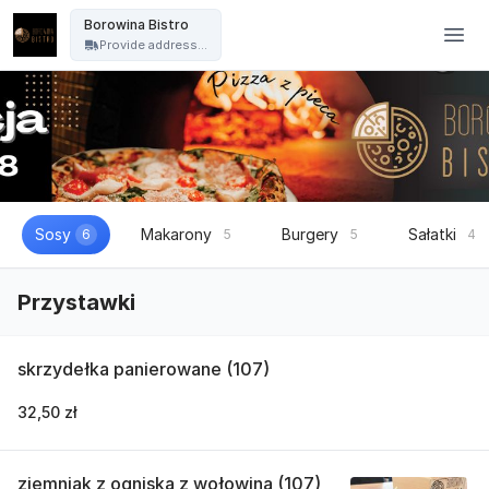
Borowina Bistro - Borowina Bistro
Borowina Bistro
Provide address...
Sosy
Makarony
Burgery
Sałatki
6
5
5
4
Przystawki
skrzydełka panierowane (107)
32,50 zł
ziemniak z ogniska z wołowina (107)