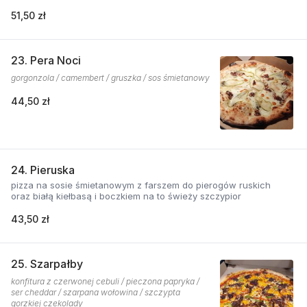
51,50 zł
23. Pera Noci
gorgonzola / camembert / gruszka / sos śmietanowy
44,50 zł
24. Pieruska
pizza na sosie śmietanowym z farszem do pierogów ruskich
oraz białą kiełbasą i boczkiem na to świeży szczypior
43,50 zł
25. Szarpałby
konfitura z czerwonej cebuli / pieczona papryka /
ser cheddar / szarpana wołowina / szczypta
gorzkiej czekolady