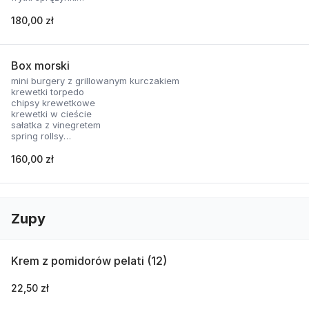
nachosy z sosem serowym
skrzydełka panierowane
180,00 zł
2 rodzaje sosów
Box morski
mini burgery z grillowanym kurczakiem
krewetki torpedo
chipsy krewetkowe
krewetki w cieście
sałatka z vinegretem
spring rollsy
2 rodzaje sosów
160,00 zł
Zupy
Krem z pomidorów pelati (12)
22,50 zł