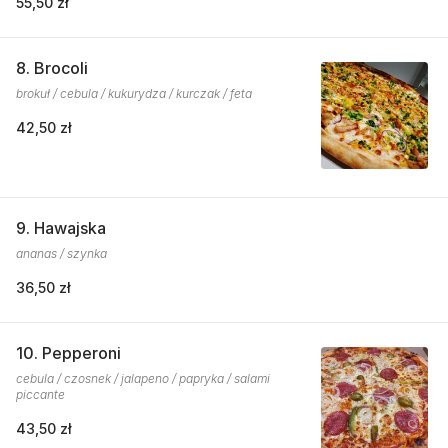
55,50 zł
8. Brocoli
brokuł / cebula / kukurydza / kurczak / feta
42,50 zł
9. Hawajska
ananas / szynka
36,50 zł
10. Pepperoni
cebula / czosnek / jalapeno / papryka / salami
piccante
43,50 zł