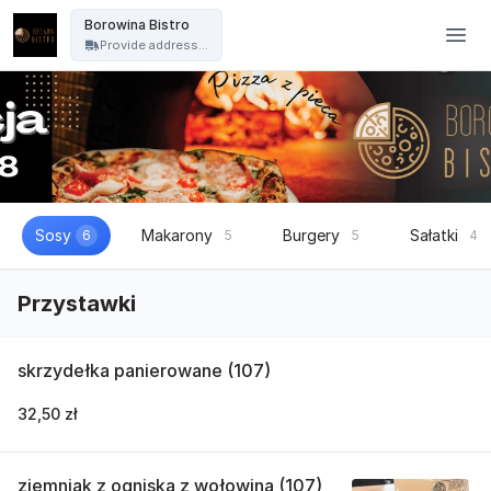
Borowina Bistro - Borowina Bistro
Borowina Bistro
Provide address...
Sosy
Makarony
Burgery
Sałatki
6
5
5
4
Przystawki
skrzydełka panierowane (107)
32,50 zł
ziemniak z ogniska z wołowina (107)