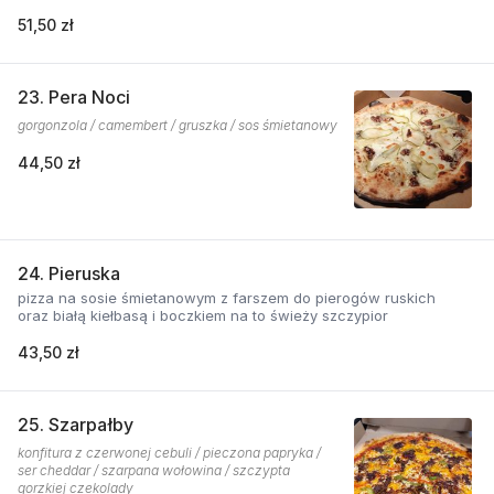
51,50 zł
23. Pera Noci
gorgonzola / camembert / gruszka / sos śmietanowy
44,50 zł
24. Pieruska
pizza na sosie śmietanowym z farszem do pierogów ruskich
oraz białą kiełbasą i boczkiem na to świeży szczypior
43,50 zł
25. Szarpałby
konfitura z czerwonej cebuli / pieczona papryka /
ser cheddar / szarpana wołowina / szczypta
gorzkiej czekolady