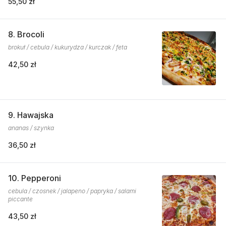
55,50 zł
8. Brocoli
brokuł / cebula / kukurydza / kurczak / feta
42,50 zł
9. Hawajska
ananas / szynka
36,50 zł
10. Pepperoni
cebula / czosnek / jalapeno / papryka / salami
piccante
43,50 zł