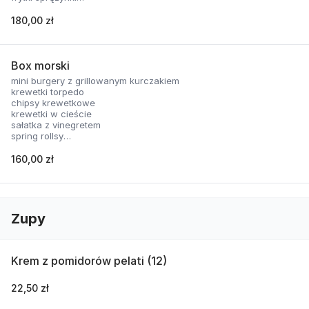
nachosy z sosem serowym
skrzydełka panierowane
180,00 zł
2 rodzaje sosów
Box morski
mini burgery z grillowanym kurczakiem
krewetki torpedo
chipsy krewetkowe
krewetki w cieście
sałatka z vinegretem
spring rollsy
2 rodzaje sosów
160,00 zł
Zupy
Krem z pomidorów pelati (12)
22,50 zł