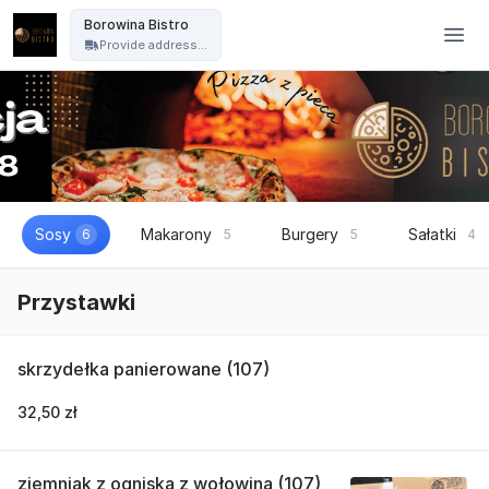
Borowina Bistro - Borowina Bistro
Borowina Bistro
Provide address...
Sosy
Makarony
Burgery
Sałatki
6
5
5
4
Przystawki
skrzydełka panierowane (107)
32,50 zł
ziemniak z ogniska z wołowina (107)