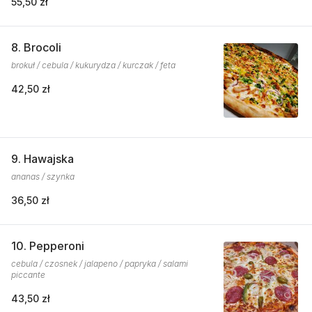
55,50 zł
8. Brocoli
brokuł / cebula / kukurydza / kurczak / feta
42,50 zł
9. Hawajska
ananas / szynka
36,50 zł
10. Pepperoni
cebula / czosnek / jalapeno / papryka / salami
piccante
43,50 zł