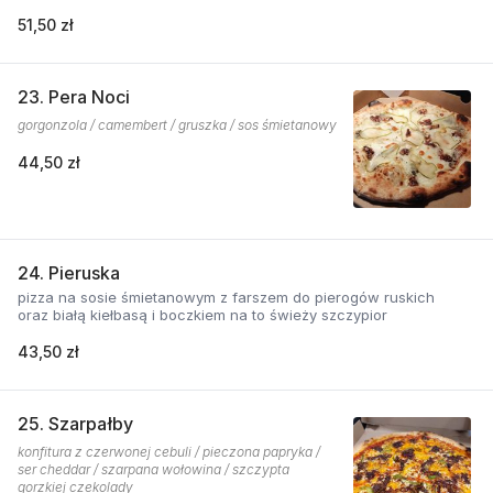
51,50 zł
23. Pera Noci
gorgonzola / camembert / gruszka / sos śmietanowy
44,50 zł
24. Pieruska
pizza na sosie śmietanowym z farszem do pierogów ruskich
oraz białą kiełbasą i boczkiem na to świeży szczypior
43,50 zł
25. Szarpałby
konfitura z czerwonej cebuli / pieczona papryka /
ser cheddar / szarpana wołowina / szczypta
gorzkiej czekolady