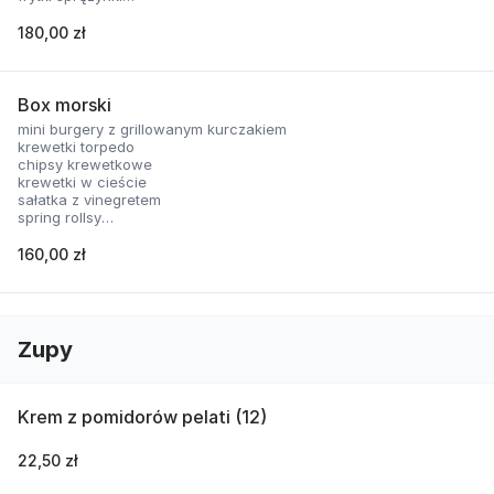
nachosy z sosem serowym
skrzydełka panierowane
180,00 zł
2 rodzaje sosów
Box morski
mini burgery z grillowanym kurczakiem
krewetki torpedo
chipsy krewetkowe
krewetki w cieście
sałatka z vinegretem
spring rollsy
2 rodzaje sosów
160,00 zł
Zupy
Krem z pomidorów pelati (12)
22,50 zł