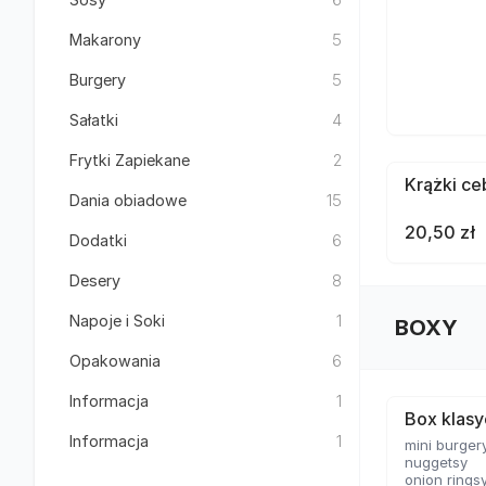
Makarony
5
Burgery
5
Sałatki
4
Frytki Zapiekane
2
Krążki ce
Dania obiadowe
15
20,50 zł
Dodatki
6
Desery
8
Napoje i Soki
1
BOXY
Opakowania
6
Informacja
1
Box klas
Informacja
1
mini burger
nuggetsy
onion rings