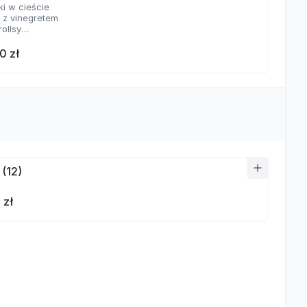
ki w cieście
a z vinegretem
rollsy
aje sosów
0 zł
 (12)
 zł