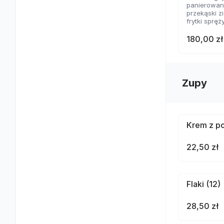
panierowane
przekąski 
frytki spręż
nachosy z 
skrzydełka
180,00 zł
2 rodzaje 
Zupy
Krem z po
22,50 zł
Flaki (12)
28,50 zł