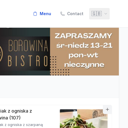
🇬🇧
menu
Contact
iak z ogniska z
ina (107)
ak z ogniska z szarpaną