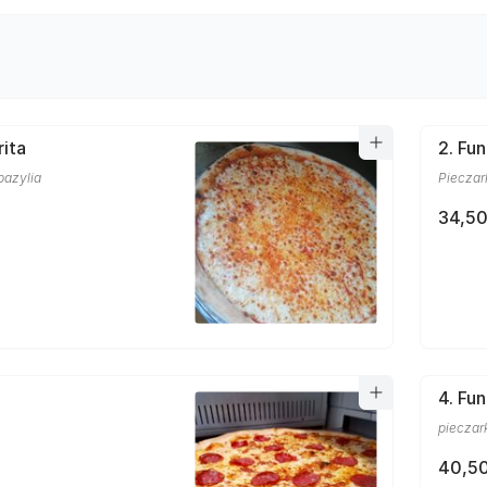
rita
2. Fun
bazylia
Pieczar
34,50
4. Fu
pieczark
40,50