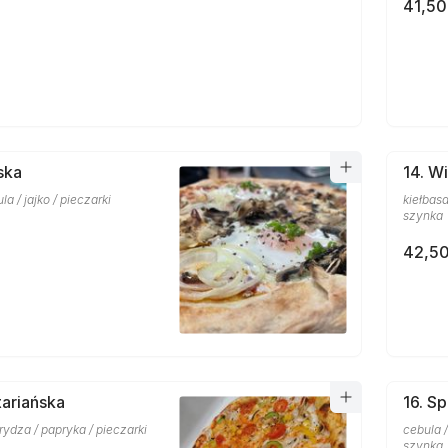
41,50
ska
14. W
a / jajko / pieczarki
kiełbasa
szynka
42,50
ariańska
16. Sp
rydza / papryka / pieczarki
cebula /
szynka