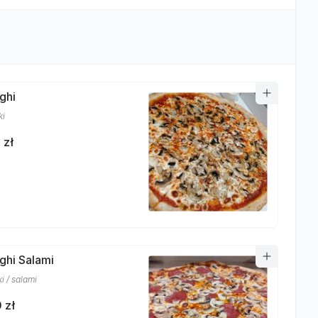
ghi
ki
 zł
nghi Salami
i / salami
 zł