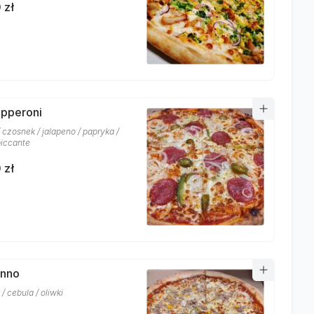
 zł
epperoni
 czosnek / jalapeno / papryka /
piccante
 zł
onno
/ cebula / oliwki