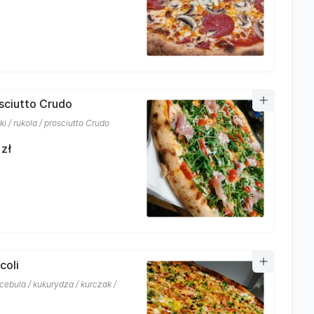
osciutto Crudo
i / rukola / prosciutto Crudo
 zł
coli
 cebula / kukurydza / kurczak /