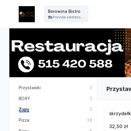
Borowina Bistro - Borowina Bistro
Borowina Bistro
Provide address...
Przystawki
3
Przysta
BOXY
2
Zupy
3
skrzydełk
Pizza
39
32,50 zł
Sosy
6