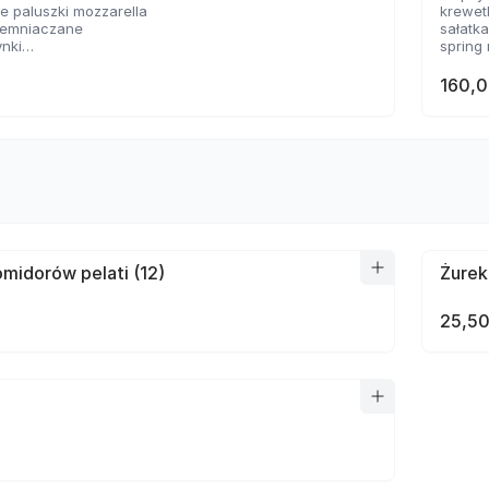
 paluszki mozzarella
krewet
ziemniaczane
sałatk
ynki
spring 
sosem serowym
2 rodz
 panierowane
160,0
sosów
midorów pelati (12)
Żurek
25,50