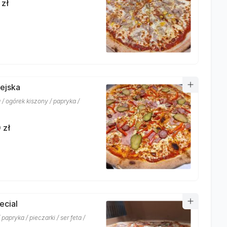
 zł
iejska
 / ogórek kiszony / papryka /
 zł
ecial
 papryka / pieczarki / ser feta /