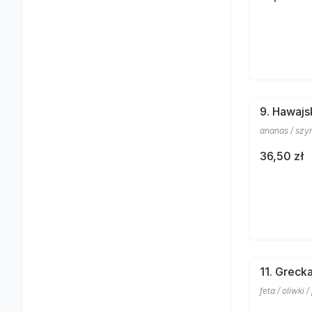
9. Hawajs
ananas / szy
36,50 zł
11. Greck
feta / oliwki 