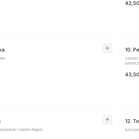
42,50
ka
10. P
nka
cebula /
salami 
43,50
a
12. T
/ pomidorki / salami Napoli
tuńczyk 