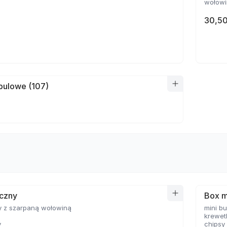
wołowin
30,50
bulowe (107)
yczny
Box m
y z szarpaną wołowiną
mini b
krewet
y
chipsy