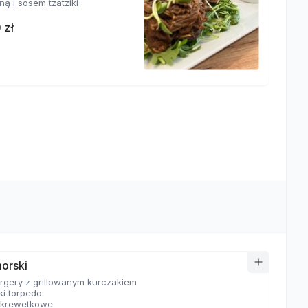
ą i sosem tzatziki
 zł
orski
urgery z grillowanym kurczakiem
ki torpedo
 krewetkowe