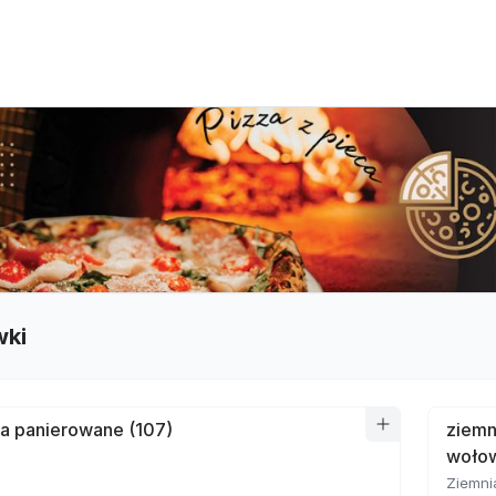
wki
a panierowane (107)
ziemn
wołow
Ziemni