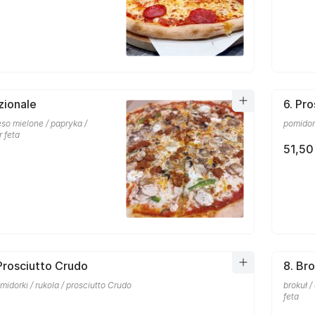
zionale
6. Pr
so mielone / papryka /
pomidork
r feta
51,50
 Prosciutto Crudo
8. Bro
midorki / rukola / prosciutto Crudo
brokuł /
feta