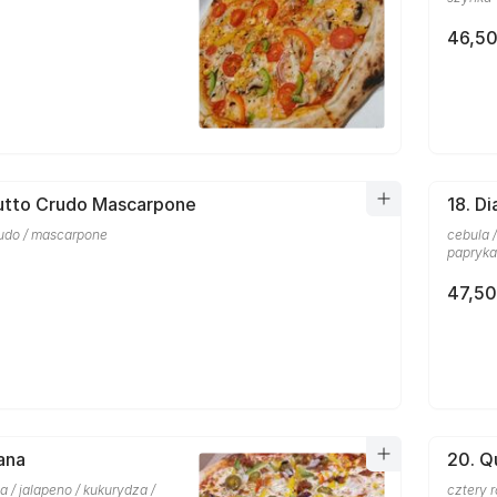
46,50
iutto Crudo Mascarpone
18. D
rudo / mascarpone
cebula /
papryka
47,50
ana
20. Q
la / jalapeno / kukurydza /
cztery 