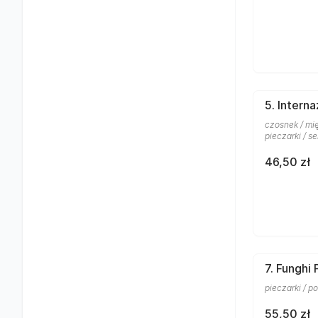
5. Interna
czosnek / mię
pieczarki / se
46,50 zł
7. Funghi
pieczarki / po
55,50 zł