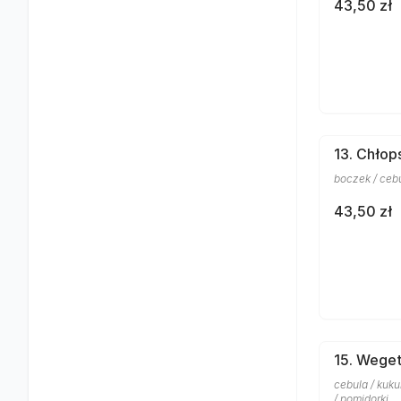
43,50 zł
13. Chłop
boczek / cebul
43,50 zł
15. Weget
cebula / kuku
/ pomidorki