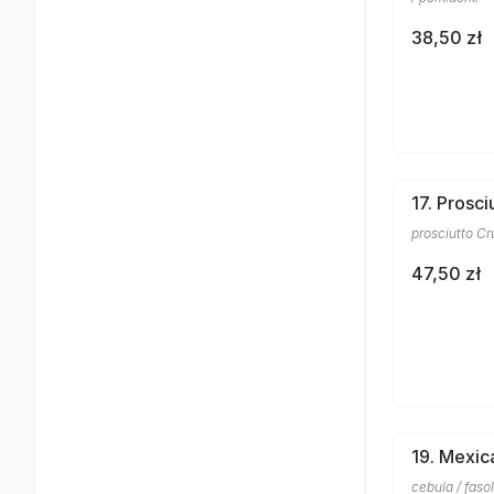
38,50 zł
17. Prosc
prosciutto C
47,50 zł
19. Mexic
cebula / faso