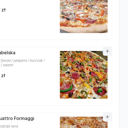
 zł
iabelska
 fasola / jalapeno / kurczak /
 / salami
 zł
uattro Formaggi
rodzaje sera