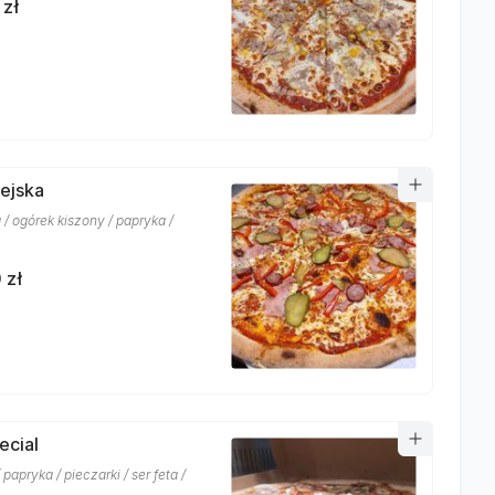
 zł
iejska
 / ogórek kiszony / papryka /
 zł
ecial
 papryka / pieczarki / ser feta /