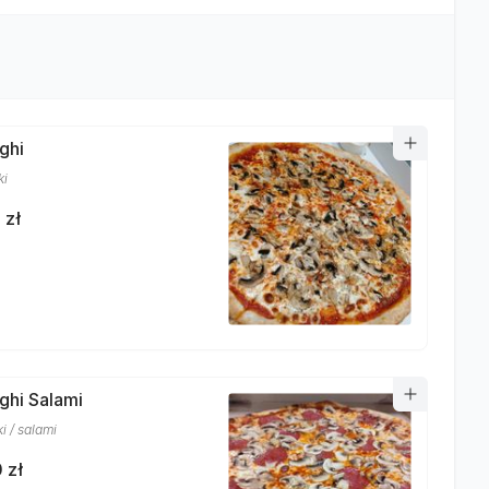
ghi
ki
 zł
nghi Salami
i / salami
 zł