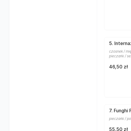
5. Interna
czosnek / mię
pieczarki / se
46,50 zł
7. Funghi
pieczarki / po
55,50 zł