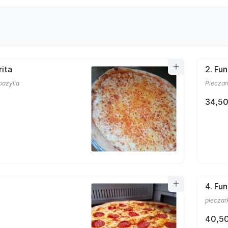
rita
2. Fun
bazylia
Pieczar
34,50
4. Fu
pieczark
40,50