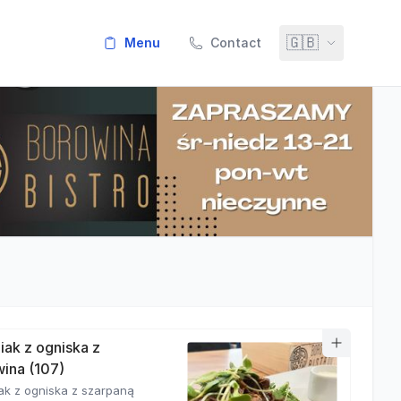
🇬🇧
menu
Contact
iak z ogniska z
ina (107)
ak z ogniska z szarpaną