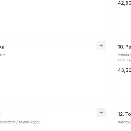
42,50
ka
10. P
nka
cebula /
salami 
43,50
a
12. T
/ pomidorki / salami Napoli
tuńczyk 