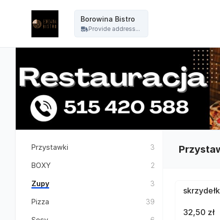
Borowina Bistro - Borowina Bistro
Borowina Bistro
Provide address...
Przystawki
3
Przysta
BOXY
2
Zupy
3
skrzydełk
Pizza
39
32,50 zł
Sosy
6