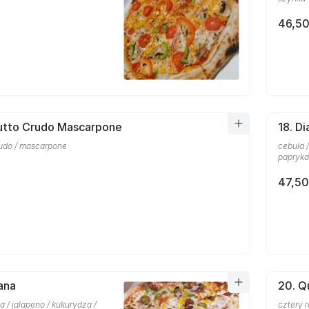
46,50
iutto Crudo Mascarpone
18. D
rudo / mascarpone
cebula /
papryka
47,50
ana
20. Q
la / jalapeno / kukurydza /
cztery 