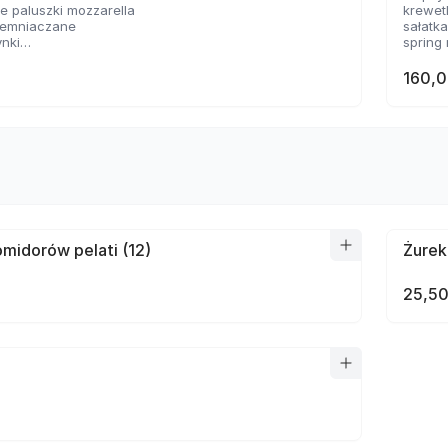
 paluszki mozzarella
krewet
ziemniaczane
sałatk
ynki
spring 
sosem serowym
2 rodz
 panierowane
160,0
sosów
midorów pelati (12)
Żurek
25,50