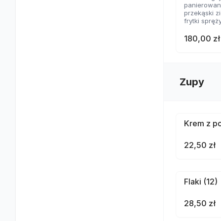
panierowane
przekąski 
frytki spręż
nachosy z 
skrzydełka
180,00 zł
2 rodzaje 
Zupy
Krem z po
22,50 zł
Flaki (12)
28,50 zł