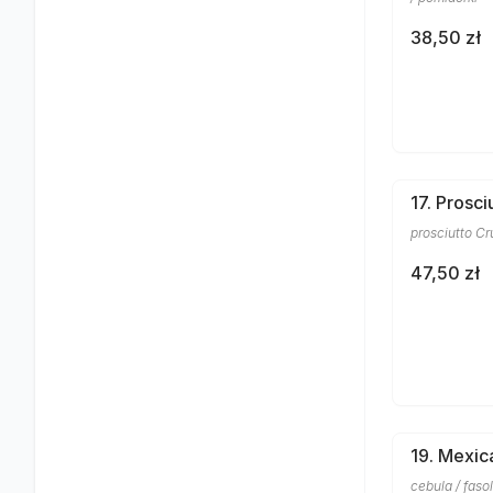
38,50 zł
17. Prosc
prosciutto C
47,50 zł
19. Mexic
cebula / faso