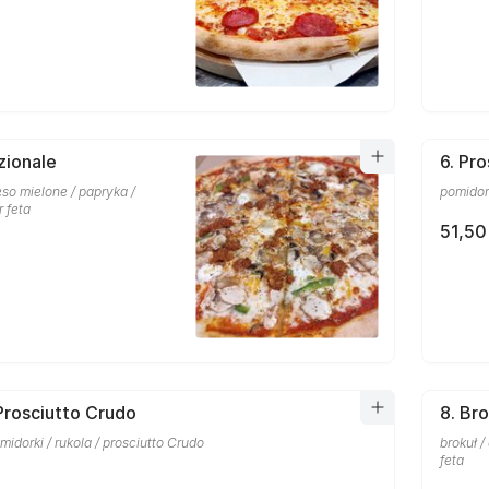
zionale
6. Pr
so mielone / papryka /
pomidork
r feta
51,50
 Prosciutto Crudo
8. Bro
midorki / rukola / prosciutto Crudo
brokuł /
feta