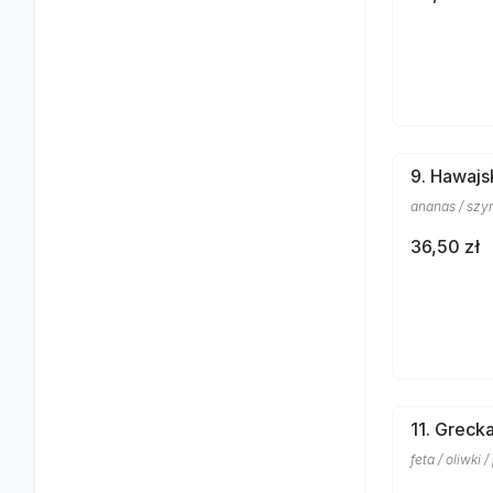
9. Hawajs
ananas / szy
36,50 zł
11. Greck
feta / oliwki 