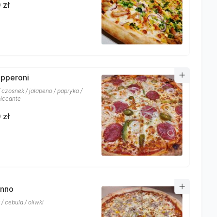
 zł
epperoni
 czosnek / jalapeno / papryka /
piccante
 zł
onno
/ cebula / oliwki