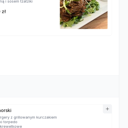
ą i sosem tzatziki
 zł
orski
urgery z grillowanym kurczakiem
ki torpedo
 krewetkowe