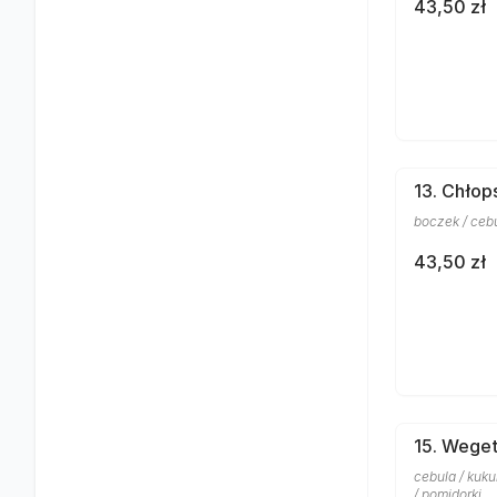
43,50 zł
13. Chłop
boczek / cebul
43,50 zł
15. Weget
cebula / kuku
/ pomidorki