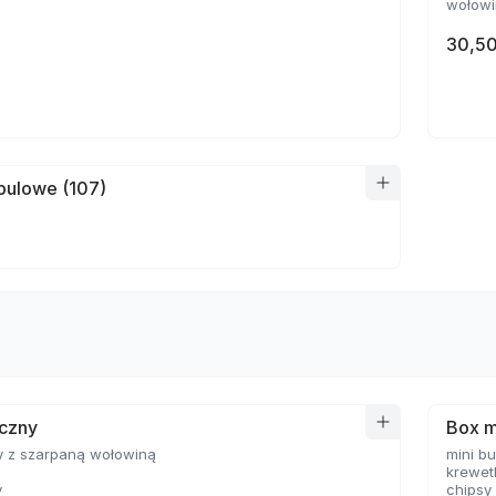
wołowin
30,50
bulowe (107)
yczny
Box m
y z szarpaną wołowiną
mini b
krewet
y
chipsy