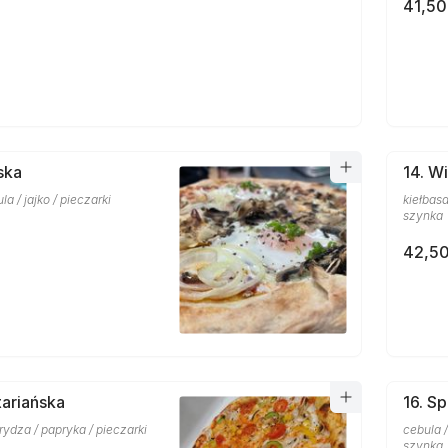
41,50
ska
14. W
a / jajko / pieczarki
kiełbasa
szynka
42,50
ariańska
16. Sp
rydza / papryka / pieczarki
cebula /
szynka