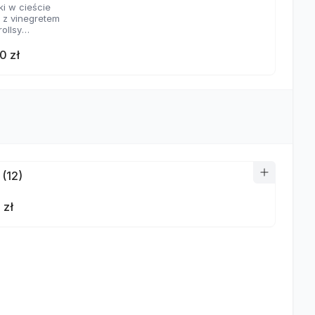
ki w cieście
a z vinegretem
rollsy
aje sosów
0 zł
 (12)
 zł