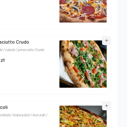
osciutto Crudo
i / rukola / prosciutto Crudo
 zł
coli
 cebula / kukurydza / kurczak /