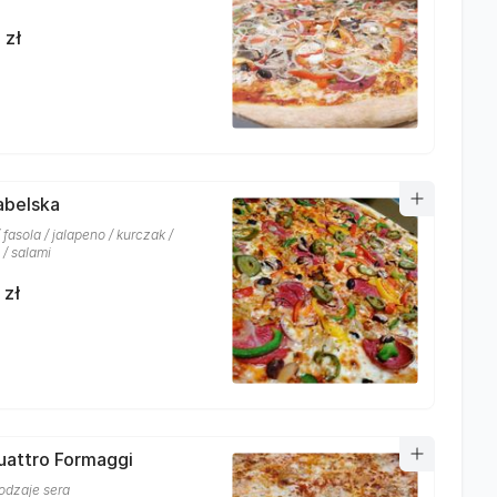
 zł
iabelska
 fasola / jalapeno / kurczak /
 / salami
 zł
uattro Formaggi
rodzaje sera