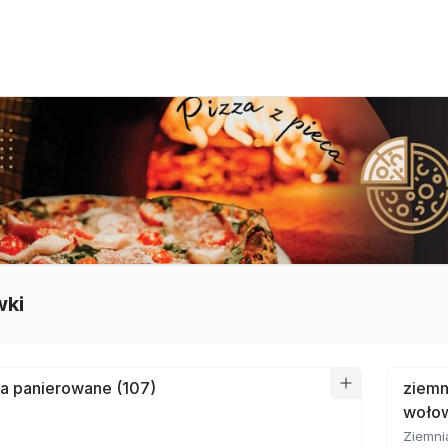
wki
a panierowane (107)
ziemn
wołow
Ziemni