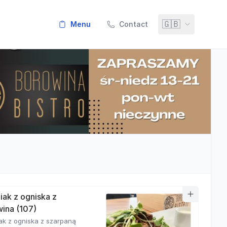
🇬🇧
menu
Contact
iak z ogniska z
ina (107)
ak z ogniska z szarpaną