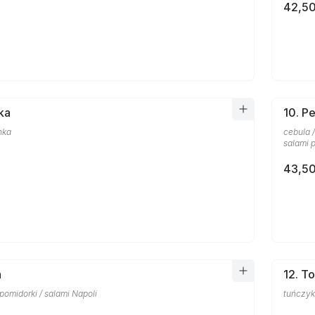
42,50
ka
10. P
nka
cebula /
salami 
43,50
a
12. T
/ pomidorki / salami Napoli
tuńczyk 