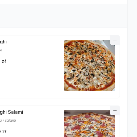
ghi
ki
 zł
nghi Salami
i / salami
 zł