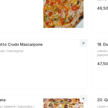
46,50
iutto Crudo Mascarpone
18. D
rudo / mascarpone
cebula /
papryka
47,50
ana
20. Q
la / jalapeno / kukurydza /
cztery 