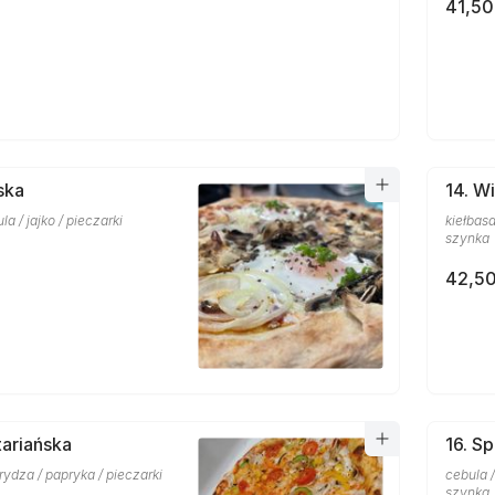
41,50
ska
14. W
a / jajko / pieczarki
kiełbasa
szynka
42,50
ariańska
16. Sp
rydza / papryka / pieczarki
cebula /
szynka