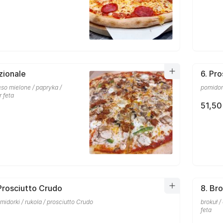
zionale
6. Pr
so mielone / papryka /
pomidork
r feta
51,50
 Prosciutto Crudo
8. Bro
midorki / rukola / prosciutto Crudo
brokuł /
feta