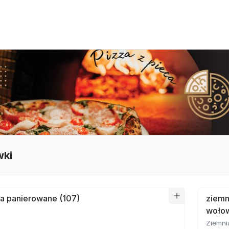
wki
a panierowane (107)
ziemn
wołow
Ziemni