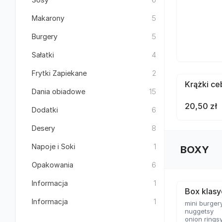
Makarony
5
Burgery
5
Sałatki
4
Frytki Zapiekane
2
Krążki ce
Dania obiadowe
15
20,50 zł
Dodatki
6
Desery
8
Napoje i Soki
1
BOXY
Opakowania
6
Informacja
1
Box klas
Informacja
1
mini burger
nuggetsy
onion rings