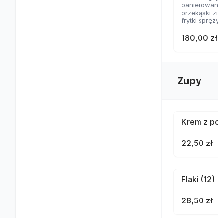
panierowane
przekąski 
frytki spręż
nachosy z 
skrzydełka
180,00 zł
2 rodzaje 
Zupy
Krem z po
22,50 zł
Flaki (12)
28,50 zł