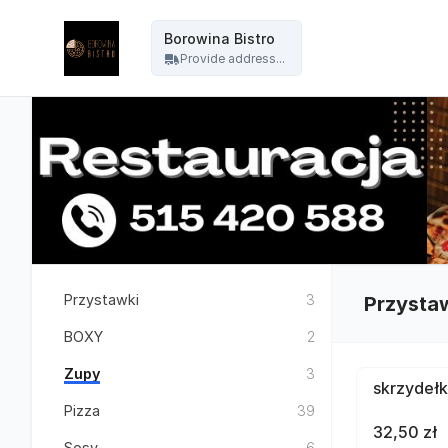
Borowina Bistro - Borowina Bistro
Borowina Bistro
Provide address...
Przystawki
3
Przysta
BOXY
2
Zupy
3
skrzydełk
Pizza
39
32,50 zł
Sosy
6