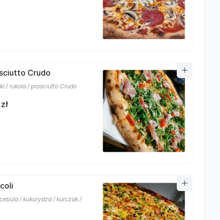
osciutto Crudo
i / rukola / prosciutto Crudo
 zł
coli
 cebula / kukurydza / kurczak /