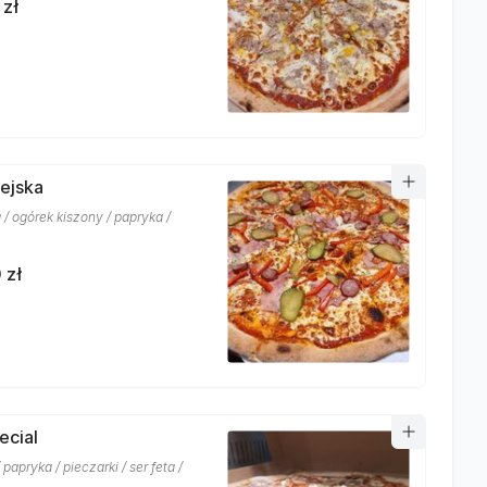
 zł
iejska
 / ogórek kiszony / papryka /
 zł
ecial
 papryka / pieczarki / ser feta /