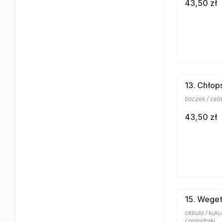
43,50 zł
13. Chłop
boczek / cebul
43,50 zł
15. Weget
cebula / kuku
/ pomidorki