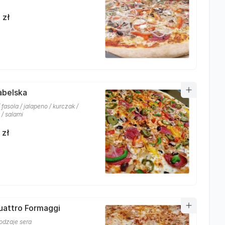
 zł
iabelska
 fasola / jalapeno / kurczak /
 / salami
 zł
uattro Formaggi
rodzaje sera