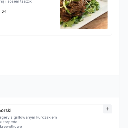
ą i sosem tzatziki
 zł
orski
urgery z grillowanym kurczakiem
ki torpedo
 krewetkowe