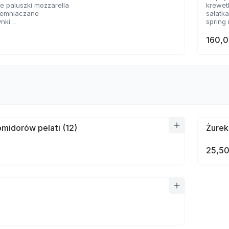
 paluszki mozzarella
krewet
ziemniaczane
sałatk
ynki
spring 
sosem serowym
2 rodz
 panierowane
160,0
sosów
midorów pelati (12)
Żurek
25,50