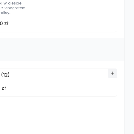
ki w cieście
a z vinegretem
rollsy
aje sosów
0 zł
 (12)
 zł