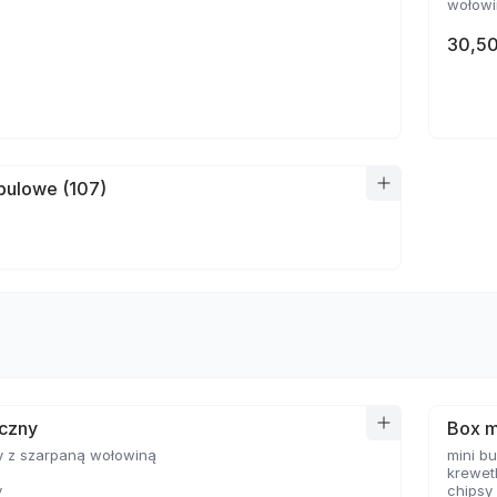
wołowin
30,50
bulowe (107)
yczny
Box m
y z szarpaną wołowiną
mini b
krewet
y
chipsy