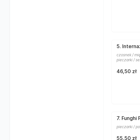
5. Interna
czosnek / mię
pieczarki / se
46,50 zł
7. Funghi
pieczarki / po
55,50 zł