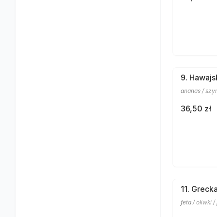
9. Hawajs
ananas / szy
36,50 zł
11. Greck
feta / oliwki 