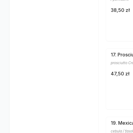
38,50 zł
17. Prosc
prosciutto C
47,50 zł
19. Mexic
cebula / faso