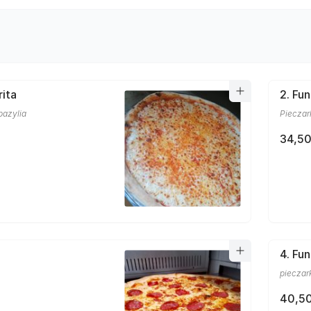
rita
2. Fun
bazylia
Pieczar
34,50
4. Fu
pieczark
40,50