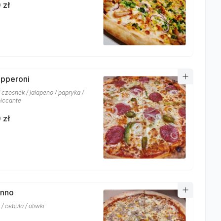
 zł
epperoni
 czosnek / jalapeno / papryka /
piccante
 zł
onno
/ cebula / oliwki