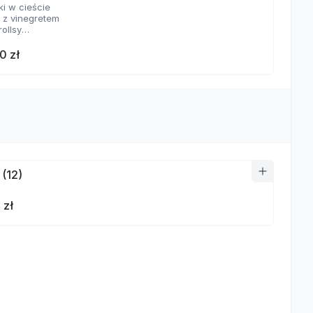
ki w cieście
a z vinegretem
rollsy
aje sosów
0 zł
 (12)
 zł