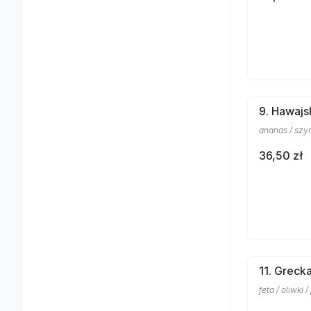
9. Hawajs
ananas / szy
36,50 zł
11. Greck
feta / oliwki 