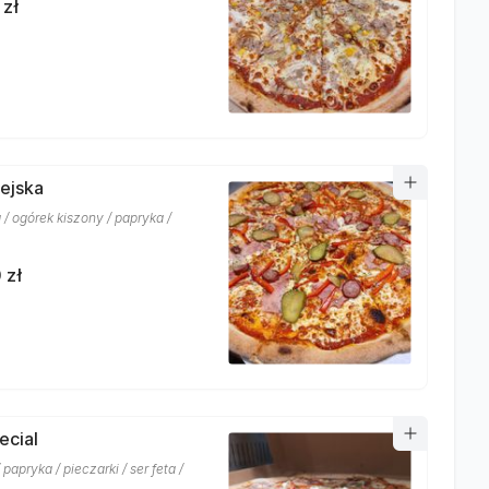
 zł
iejska
 / ogórek kiszony / papryka /
 zł
ecial
 papryka / pieczarki / ser feta /