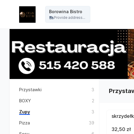
Borowina Bistro - Borowina Bistro
Borowina Bistro
Provide address...
Przystawki
3
Przysta
BOXY
2
Zupy
3
skrzydełk
Pizza
39
32,50 zł
Sosy
6