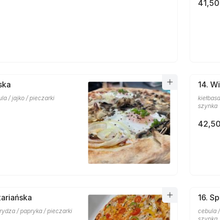
41,50
ska
14. W
a / jajko / pieczarki
kiełbasa
szynka
42,50
ariańska
16. Sp
rydza / papryka / pieczarki
cebula /
szynka