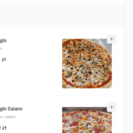
ghi
ki
 zł
nghi Salami
i / salami
 zł