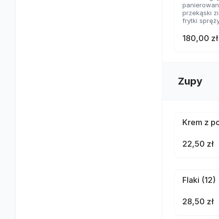
panierowane
przekąski 
frytki spręż
nachosy z 
skrzydełka
180,00 zł
2 rodzaje 
Zupy
Krem z po
22,50 zł
Flaki (12)
28,50 zł