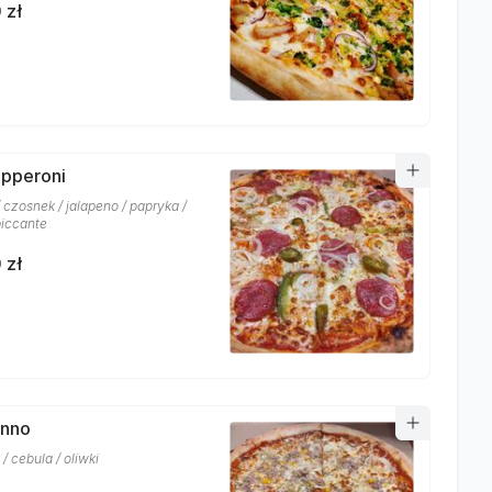
 zł
epperoni
 czosnek / jalapeno / papryka /
piccante
 zł
onno
/ cebula / oliwki