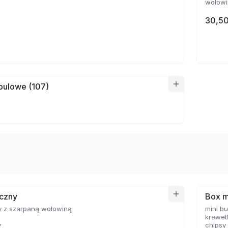
wołowin
30,50
bulowe (107)
yczny
Box m
y z szarpaną wołowiną
mini b
krewet
y
chipsy