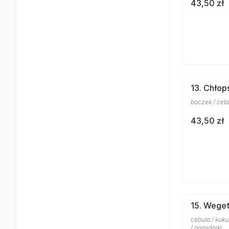
43,50 zł
13. Chłop
boczek / cebul
43,50 zł
15. Weget
cebula / kuku
/ pomidorki