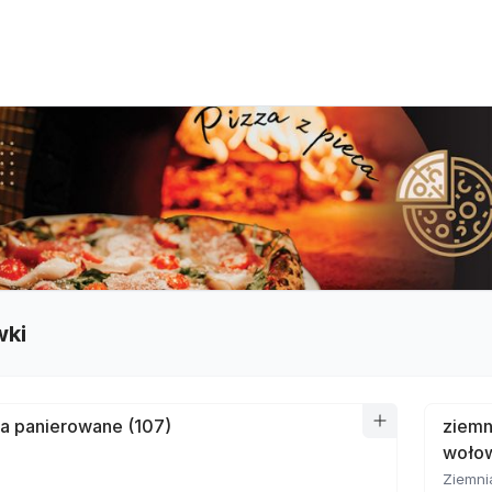
wki
a panierowane (107)
ziemn
wołow
Ziemni