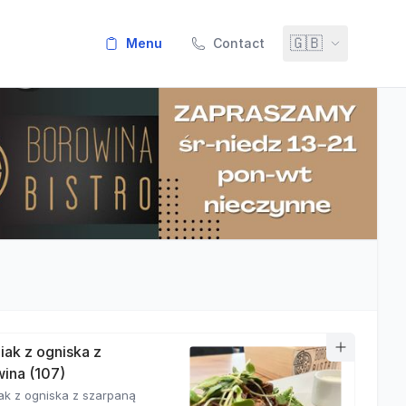
🇬🇧
menu
Contact
iak z ogniska z
ina (107)
ak z ogniska z szarpaną