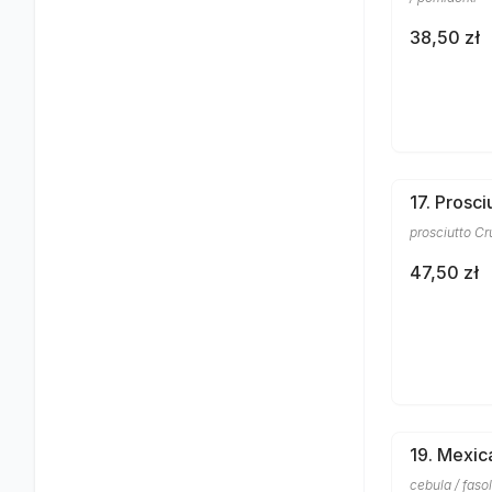
38,50 zł
17. Prosc
prosciutto C
47,50 zł
19. Mexic
cebula / faso