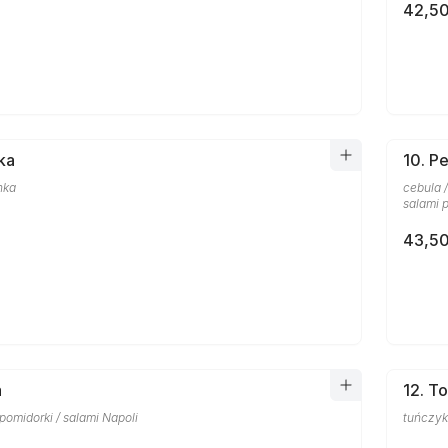
42,50
ka
10. P
nka
cebula /
salami 
43,50
a
12. T
/ pomidorki / salami Napoli
tuńczyk 