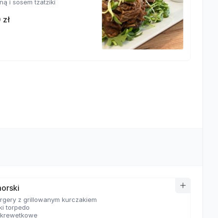
ą i sosem tzatziki
 zł
orski
urgery z grillowanym kurczakiem
ki torpedo
 krewetkowe