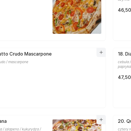
46,50
iutto Crudo Mascarpone
18. D
rudo / mascarpone
cebula /
papryka
47,50
ana
20. Q
la / jalapeno / kukurydza /
cztery 