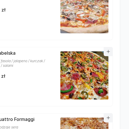
 zł
iabelska
 fasola / jalapeno / kurczak /
 / salami
 zł
uattro Formaggi
rodzaje sera