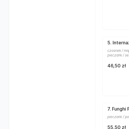
5. Interna
czosnek / mię
pieczarki / se
46,50 zł
7. Funghi
pieczarki / po
55,50 zł