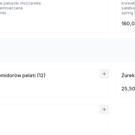
 paluszki mozzarella
krewet
ziemniaczane
sałatk
ynki
spring 
sosem serowym
2 rodz
 panierowane
160,0
sosów
midorów pelati (12)
Żurek
25,50