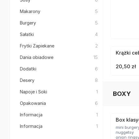
Makarony
5
Burgery
5
Sałatki
4
Frytki Zapiekane
2
Krążki ce
Dania obiadowe
15
20,50 zł
Dodatki
6
Desery
8
Napoje i Soki
1
BOXY
Opakowania
6
Informacja
1
Box klas
Informacja
1
mini burger
nuggetsy
onion rings