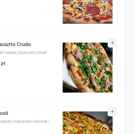
osciutto Crudo
i / rukola / prosciutto Crudo
 zł
coli
 cebula / kukurydza / kurczak /