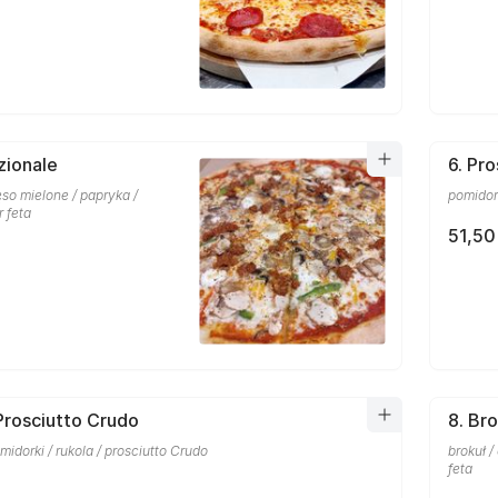
zionale
6. Pr
so mielone / papryka /
pomidork
r feta
51,50
 Prosciutto Crudo
8. Bro
midorki / rukola / prosciutto Crudo
brokuł /
feta