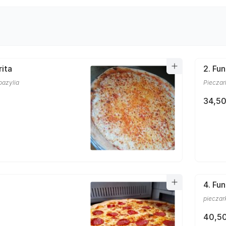
rita
2. Fun
bazylia
Pieczar
34,50
4. Fu
pieczark
40,50