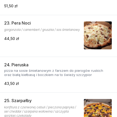
51,50 zł
23. Pera Noci
gorgonzola / camembert / gruszka / sos śmietanowy
44,50 zł
24. Pieruska
pizza na sosie śmietanowym z farszem do pierogów ruskich
oraz białą kiełbasą i boczkiem na to świeży szczypior
43,50 zł
25. Szarpałby
konfitura z czerwonej cebuli / pieczona papryka /
ser cheddar / szarpana wołowina / szczypta
gorzkiej czekolady