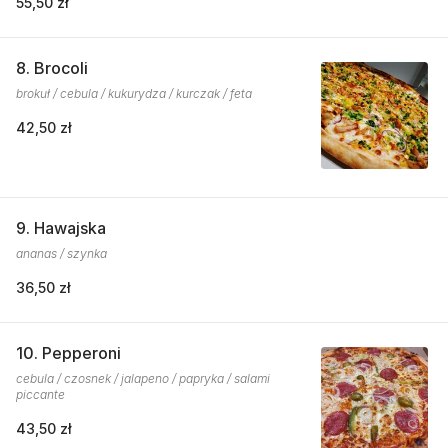
55,50 zł
8. Brocoli
brokuł / cebula / kukurydza / kurczak / feta
42,50 zł
9. Hawajska
ananas / szynka
36,50 zł
10. Pepperoni
cebula / czosnek / jalapeno / papryka / salami
piccante
43,50 zł