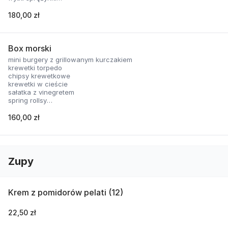
nachosy z sosem serowym
skrzydełka panierowane
180,00 zł
2 rodzaje sosów
Box morski
mini burgery z grillowanym kurczakiem
krewetki torpedo
chipsy krewetkowe
krewetki w cieście
sałatka z vinegretem
spring rollsy
2 rodzaje sosów
160,00 zł
Zupy
Krem z pomidorów pelati (12)
22,50 zł