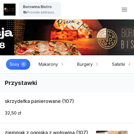
Borowina Bistro - Borowina Bistro
Borowina Bistro
Provide address...
Sosy
Makarony
Burgery
Sałatki
6
5
5
4
Przystawki
skrzydełka panierowane (107)
32,50 zł
ziemniak z ogniska z wołowina (107)