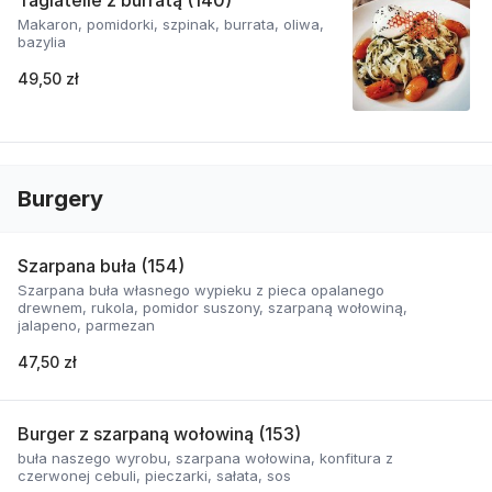
Tagiatelle z burratą (140)
Makaron, pomidorki, szpinak, burrata, oliwa,
bazylia
49,50 zł
Burgery
Szarpana buła (154)
Szarpana buła własnego wypieku z pieca opalanego
drewnem, rukola, pomidor suszony, szarpaną wołowiną,
jalapeno, parmezan
47,50 zł
Burger z szarpaną wołowiną (153)
buła naszego wyrobu, szarpana wołowina, konfitura z
czerwonej cebuli, pieczarki, sałata, sos