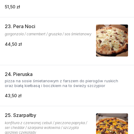
51,50 zł
23. Pera Noci
gorgonzola / camembert / gruszka / sos śmietanowy
44,50 zł
24. Pieruska
pizza na sosie śmietanowym z farszem do pierogów ruskich
oraz białą kiełbasą i boczkiem na to świeży szczypior
43,50 zł
25. Szarpałby
konfitura z czerwonej cebuli / pieczona papryka /
ser cheddar / szarpana wołowina / szczypta
gorzkiej czekolady