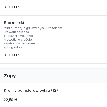
nachosy z sosem serowym
skrzydełka panierowane
180,00 zł
2 rodzaje sosów
Box morski
mini burgery z grillowanym kurczakiem
krewetki torpedo
chipsy krewetkowe
krewetki w cieście
sałatka z vinegretem
spring rollsy
2 rodzaje sosów
160,00 zł
Zupy
Krem z pomidorów pelati (12)
22,50 zł