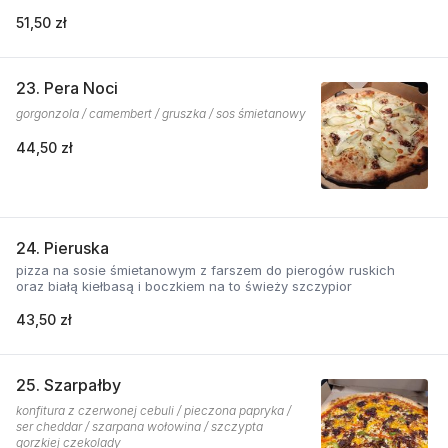
51,50 zł
23. Pera Noci
gorgonzola / camembert / gruszka / sos śmietanowy
44,50 zł
24. Pieruska
pizza na sosie śmietanowym z farszem do pierogów ruskich
oraz białą kiełbasą i boczkiem na to świeży szczypior
43,50 zł
25. Szarpałby
konfitura z czerwonej cebuli / pieczona papryka /
ser cheddar / szarpana wołowina / szczypta
gorzkiej czekolady