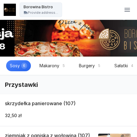
Borowina Bistro - Borowina Bistro
Borowina Bistro
Provide address...
Sosy
Makarony
Burgery
Sałatki
6
5
5
4
Przystawki
skrzydełka panierowane (107)
32,50 zł
ziemniak z ogniska z wołowina (107)