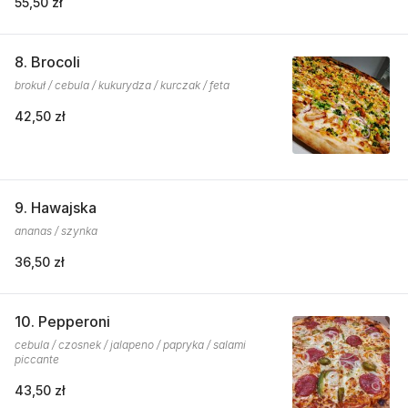
55,50 zł
8. Brocoli
brokuł / cebula / kukurydza / kurczak / feta
42,50 zł
9. Hawajska
ananas / szynka
36,50 zł
10. Pepperoni
cebula / czosnek / jalapeno / papryka / salami
piccante
43,50 zł