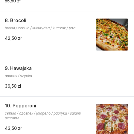
55,50 zł
8. Brocoli
brokuł / cebula / kukurydza / kurczak / feta
42,50 zł
9. Hawajska
ananas / szynka
36,50 zł
10. Pepperoni
cebula / czosnek / jalapeno / papryka / salami
piccante
43,50 zł