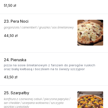
51,50 zł
23. Pera Noci
gorgonzola / camembert / gruszka / sos śmietanowy
44,50 zł
24. Pieruska
pizza na sosie śmietanowym z farszem do pierogów ruskich
oraz białą kiełbasą i boczkiem na to świeży szczypior
43,50 zł
25. Szarpałby
konfitura z czerwonej cebuli / pieczona papryka /
ser cheddar / szarpana wołowina / szczypta
gorzkiej czekolady