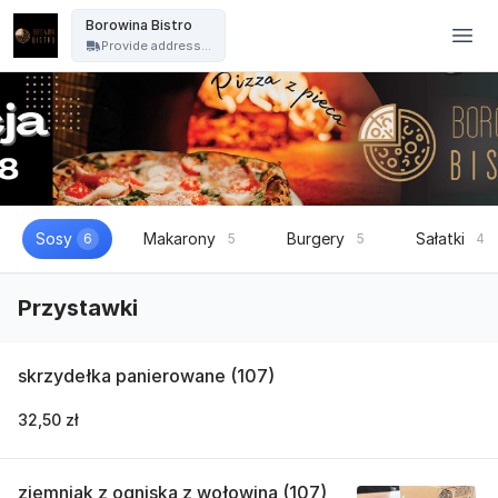
Borowina Bistro - Borowina Bistro
Borowina Bistro
Provide address...
Sosy
Makarony
Burgery
Sałatki
6
5
5
4
Przystawki
skrzydełka panierowane (107)
32,50 zł
ziemniak z ogniska z wołowina (107)