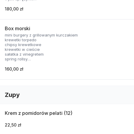
nachosy z sosem serowym
skrzydełka panierowane
180,00 zł
2 rodzaje sosów
Box morski
mini burgery z grillowanym kurczakiem
krewetki torpedo
chipsy krewetkowe
krewetki w cieście
sałatka z vinegretem
spring rollsy
2 rodzaje sosów
160,00 zł
Zupy
Krem z pomidorów pelati (12)
22,50 zł