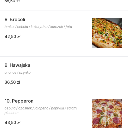
55,50 zł
8. Brocoli
brokuł / cebula / kukurydza / kurczak / feta
42,50 zł
9. Hawajska
ananas / szynka
36,50 zł
10. Pepperoni
cebula / czosnek / jalapeno / papryka / salami
piccante
43,50 zł