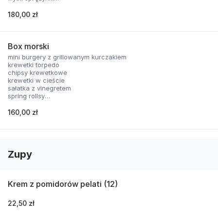
nachosy z sosem serowym
skrzydełka panierowane
180,00 zł
2 rodzaje sosów
Box morski
mini burgery z grillowanym kurczakiem
krewetki torpedo
chipsy krewetkowe
krewetki w cieście
sałatka z vinegretem
spring rollsy
2 rodzaje sosów
160,00 zł
Zupy
Krem z pomidorów pelati (12)
22,50 zł