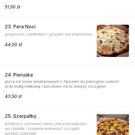
51,50 zł
23. Pera Noci
gorgonzola / camembert / gruszka / sos śmietanowy
44,50 zł
24. Pieruska
pizza na sosie śmietanowym z farszem do pierogów ruskich
oraz białą kiełbasą i boczkiem na to świeży szczypior
43,50 zł
25. Szarpałby
konfitura z czerwonej cebuli / pieczona papryka /
ser cheddar / szarpana wołowina / szczypta
gorzkiej czekolady