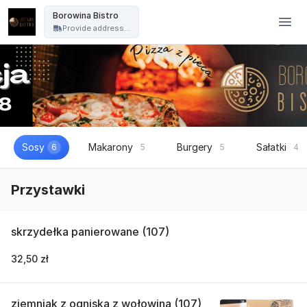
Borowina Bistro - Borowina Bistro
Borowina Bistro
Provide address...
Sosy
Makarony
Burgery
Sałatki
6
5
5
4
Przystawki
skrzydełka panierowane (107)
32,50 zł
ziemniak z ogniska z wołowina (107)