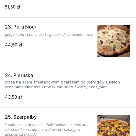
51,50 zł
23. Pera Noci
gorgonzola / camembert / gruszka / sos śmietanowy
44,50 zł
24. Pieruska
pizza na sosie śmietanowym z farszem do pierogów ruskich
oraz białą kiełbasą i boczkiem na to świeży szczypior
43,50 zł
25. Szarpałby
konfitura z czerwonej cebuli / pieczona papryka /
ser cheddar / szarpana wołowina / szczypta
gorzkiej czekolady