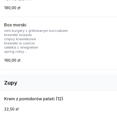
nachosy z sosem serowym
skrzydełka panierowane
180,00 zł
2 rodzaje sosów
Box morski
mini burgery z grillowanym kurczakiem
krewetki torpedo
chipsy krewetkowe
krewetki w cieście
sałatka z vinegretem
spring rollsy
2 rodzaje sosów
160,00 zł
Zupy
Krem z pomidorów pelati (12)
22,50 zł