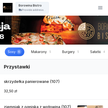
Borowina Bistro - Borowina Bistro
Borowina Bistro
Provide address...
Sosy
Makarony
Burgery
Sałatki
6
5
5
4
Przystawki
skrzydełka panierowane (107)
32,50 zł
ziemniak z ogniska z wołowina (107)