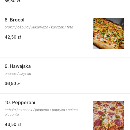
55,50 zł
8. Brocoli
brokuł / cebula / kukurydza / kurczak / feta
42,50 zł
9. Hawajska
ananas / szynka
36,50 zł
10. Pepperoni
cebula / czosnek / jalapeno / papryka / salami
piccante
43,50 zł