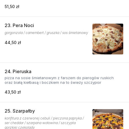
51,50 zł
23. Pera Noci
gorgonzola / camembert / gruszka / sos śmietanowy
44,50 zł
24. Pieruska
pizza na sosie śmietanowym z farszem do pierogów ruskich
oraz białą kiełbasą i boczkiem na to świeży szczypior
43,50 zł
25. Szarpałby
konfitura z czerwonej cebuli / pieczona papryka /
ser cheddar / szarpana wołowina / szczypta
gorzkiej czekolady