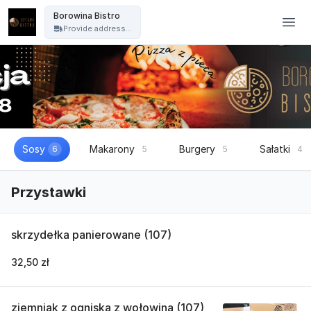
Borowina Bistro - Borowina Bistro
Borowina Bistro
Provide address...
Sosy
Makarony
Burgery
Sałatki
6
5
5
4
Przystawki
skrzydełka panierowane (107)
32,50 zł
ziemniak z ogniska z wołowina (107)