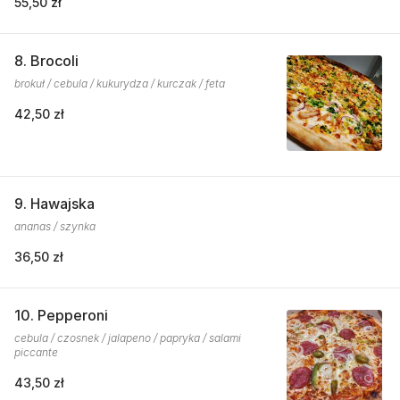
55,50 zł
8. Brocoli
brokuł / cebula / kukurydza / kurczak / feta
42,50 zł
9. Hawajska
ananas / szynka
36,50 zł
10. Pepperoni
cebula / czosnek / jalapeno / papryka / salami
piccante
43,50 zł