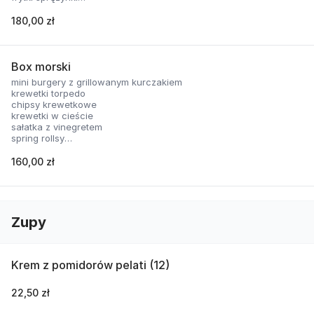
nachosy z sosem serowym
skrzydełka panierowane
180,00 zł
2 rodzaje sosów
Box morski
mini burgery z grillowanym kurczakiem
krewetki torpedo
chipsy krewetkowe
krewetki w cieście
sałatka z vinegretem
spring rollsy
2 rodzaje sosów
160,00 zł
Zupy
Krem z pomidorów pelati (12)
22,50 zł