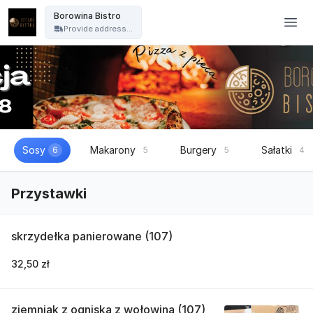
Borowina Bistro - Borowina Bistro
Borowina Bistro
Provide address...
Sosy
Makarony
Burgery
Sałatki
6
5
5
4
Przystawki
skrzydełka panierowane (107)
32,50 zł
ziemniak z ogniska z wołowina (107)