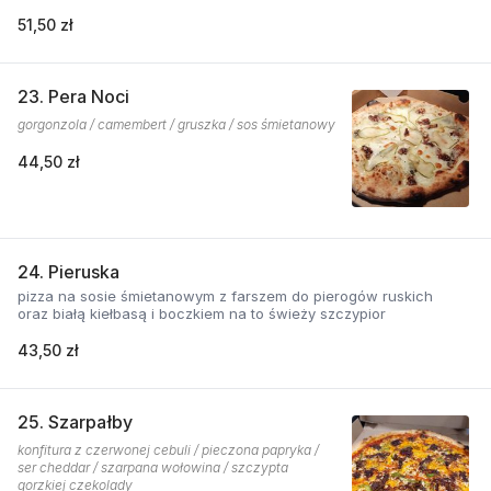
51,50 zł
23. Pera Noci
gorgonzola / camembert / gruszka / sos śmietanowy
44,50 zł
24. Pieruska
pizza na sosie śmietanowym z farszem do pierogów ruskich
oraz białą kiełbasą i boczkiem na to świeży szczypior
43,50 zł
25. Szarpałby
konfitura z czerwonej cebuli / pieczona papryka /
ser cheddar / szarpana wołowina / szczypta
gorzkiej czekolady