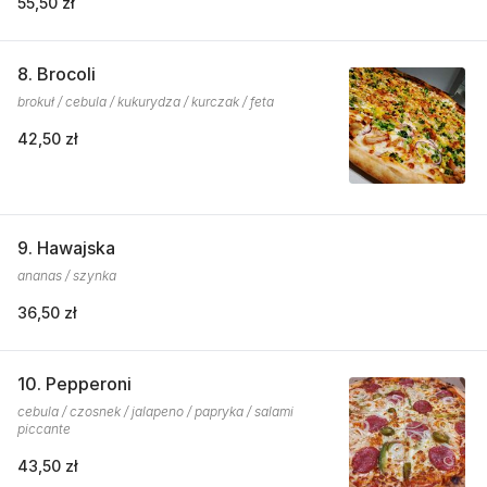
55,50 zł
8. Brocoli
brokuł / cebula / kukurydza / kurczak / feta
42,50 zł
9. Hawajska
ananas / szynka
36,50 zł
10. Pepperoni
cebula / czosnek / jalapeno / papryka / salami
piccante
43,50 zł