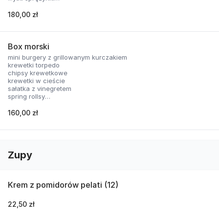
nachosy z sosem serowym
skrzydełka panierowane
180,00 zł
2 rodzaje sosów
Box morski
mini burgery z grillowanym kurczakiem
krewetki torpedo
chipsy krewetkowe
krewetki w cieście
sałatka z vinegretem
spring rollsy
2 rodzaje sosów
160,00 zł
Zupy
Krem z pomidorów pelati (12)
22,50 zł