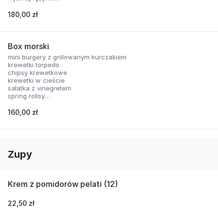
nachosy z sosem serowym
skrzydełka panierowane
180,00 zł
2 rodzaje sosów
Box morski
mini burgery z grillowanym kurczakiem
krewetki torpedo
chipsy krewetkowe
krewetki w cieście
sałatka z vinegretem
spring rollsy
2 rodzaje sosów
160,00 zł
Zupy
Krem z pomidorów pelati (12)
22,50 zł