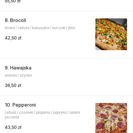
55,50 zł
8. Brocoli
brokuł / cebula / kukurydza / kurczak / feta
42,50 zł
9. Hawajska
ananas / szynka
36,50 zł
10. Pepperoni
cebula / czosnek / jalapeno / papryka / salami
piccante
43,50 zł