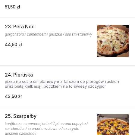
51,50 zł
23. Pera Noci
gorgonzola / camembert / gruszka / sos śmietanowy
44,50 zł
24. Pieruska
pizza na sosie śmietanowym z farszem do pierogów ruskich
oraz białą kiełbasą i boczkiem na to świeży szczypior
43,50 zł
25. Szarpałby
konfitura z czerwonej cebuli / pieczona papryka /
ser cheddar / szarpana wołowina / szczypta
gorzkiej czekolady