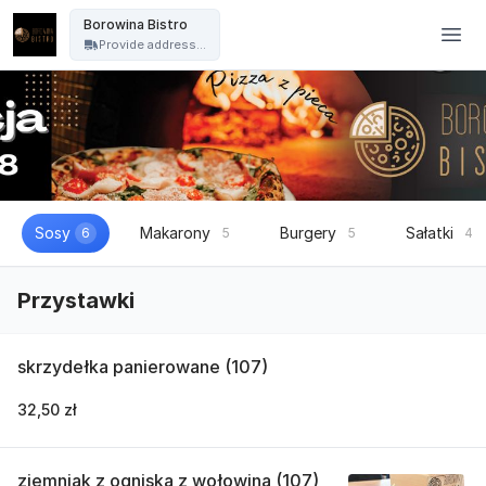
Borowina Bistro - Borowina Bistro
Borowina Bistro
Provide address...
Sosy
Makarony
Burgery
Sałatki
6
5
5
4
Przystawki
skrzydełka panierowane (107)
32,50 zł
ziemniak z ogniska z wołowina (107)