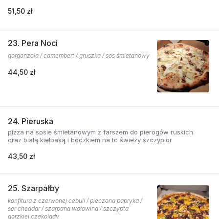
51,50 zł
23. Pera Noci
gorgonzola / camembert / gruszka / sos śmietanowy
44,50 zł
24. Pieruska
pizza na sosie śmietanowym z farszem do pierogów ruskich
oraz białą kiełbasą i boczkiem na to świeży szczypior
43,50 zł
25. Szarpałby
konfitura z czerwonej cebuli / pieczona papryka /
ser cheddar / szarpana wołowina / szczypta
gorzkiej czekolady