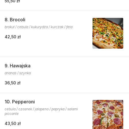
55,50 zł
8. Brocoli
brokuł / cebula / kukurydza / kurczak / feta
42,50 zł
9. Hawajska
ananas / szynka
36,50 zł
10. Pepperoni
cebula / czosnek / jalapeno / papryka / salami
piccante
43,50 zł