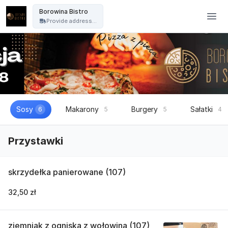
Borowina Bistro - Borowina Bistro
Borowina Bistro
Provide address...
Sosy
Makarony
Burgery
Sałatki
6
5
5
4
Przystawki
skrzydełka panierowane (107)
32,50 zł
ziemniak z ogniska z wołowina (107)