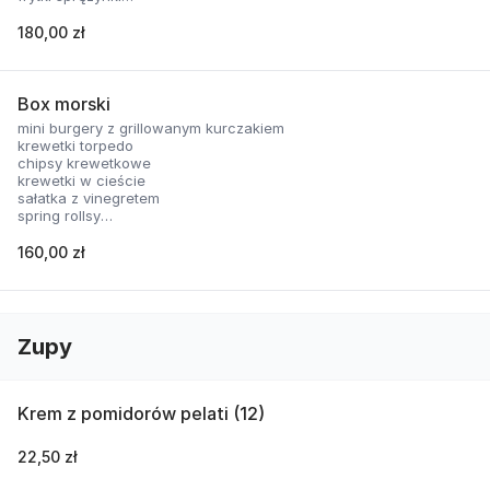
nachosy z sosem serowym
skrzydełka panierowane
180,00 zł
2 rodzaje sosów
Box morski
mini burgery z grillowanym kurczakiem
krewetki torpedo
chipsy krewetkowe
krewetki w cieście
sałatka z vinegretem
spring rollsy
2 rodzaje sosów
160,00 zł
Zupy
Krem z pomidorów pelati (12)
22,50 zł