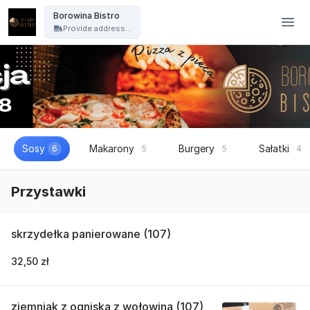
Borowina Bistro - Borowina Bistro
Borowina Bistro
Provide address...
Sosy
Makarony
Burgery
Sałatki
6
5
5
4
Przystawki
skrzydełka panierowane (107)
32,50 zł
ziemniak z ogniska z wołowina (107)