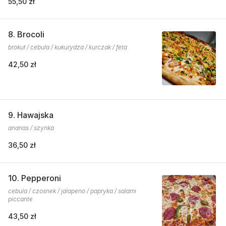
55,50 zł
8. Brocoli
brokuł / cebula / kukurydza / kurczak / feta
42,50 zł
9. Hawajska
ananas / szynka
36,50 zł
10. Pepperoni
cebula / czosnek / jalapeno / papryka / salami
piccante
43,50 zł