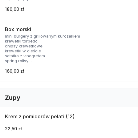
nachosy z sosem serowym
skrzydełka panierowane
180,00 zł
2 rodzaje sosów
Box morski
mini burgery z grillowanym kurczakiem
krewetki torpedo
chipsy krewetkowe
krewetki w cieście
sałatka z vinegretem
spring rollsy
2 rodzaje sosów
160,00 zł
Zupy
Krem z pomidorów pelati (12)
22,50 zł