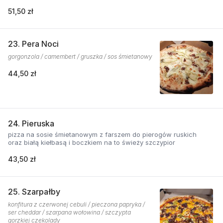
51,50 zł
23. Pera Noci
gorgonzola / camembert / gruszka / sos śmietanowy
44,50 zł
24. Pieruska
pizza na sosie śmietanowym z farszem do pierogów ruskich
oraz białą kiełbasą i boczkiem na to świeży szczypior
43,50 zł
25. Szarpałby
konfitura z czerwonej cebuli / pieczona papryka /
ser cheddar / szarpana wołowina / szczypta
gorzkiej czekolady