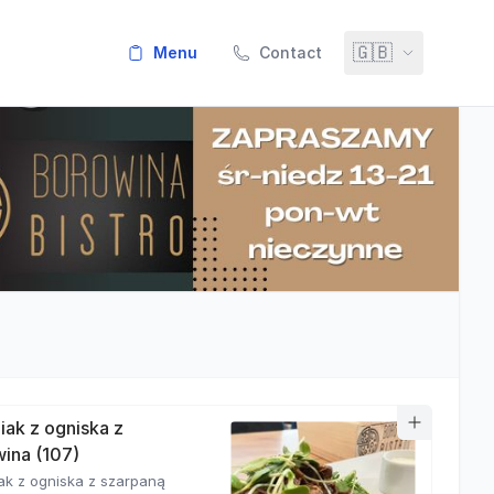
🇬🇧
menu
Contact
iak z ogniska z
ina (107)
ak z ogniska z szarpaną