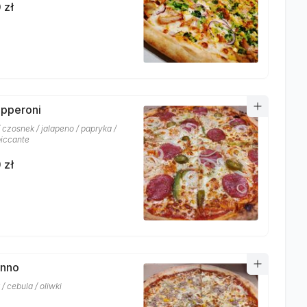
 zł
epperoni
 czosnek / jalapeno / papryka /
piccante
 zł
onno
/ cebula / oliwki