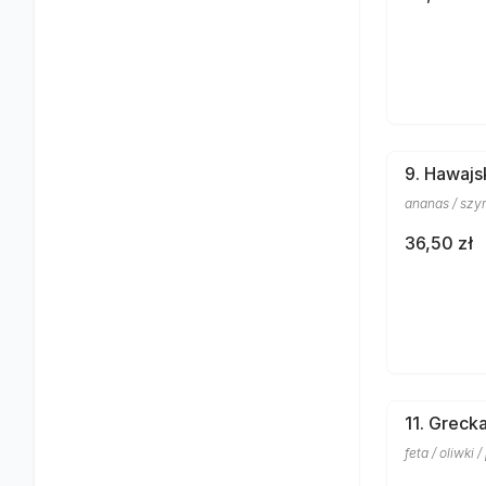
9. Hawajs
ananas / szy
36,50 zł
11. Greck
feta / oliwki 