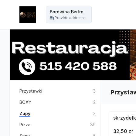
Borowina Bistro - Borowina Bistro
Borowina Bistro
Provide address...
Przystawki
3
Przysta
BOXY
2
Zupy
3
skrzydełk
Pizza
39
32,50 zł
Sosy
6