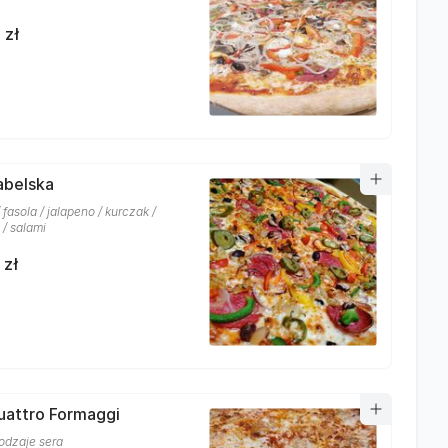
 zł
iabelska
 fasola / jalapeno / kurczak /
 / salami
 zł
uattro Formaggi
rodzaje sera