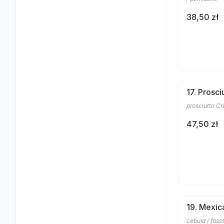
38,50 zł
17. Prosc
prosciutto C
47,50 zł
19. Mexic
cebula / faso