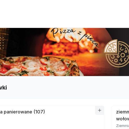
wki
a panierowane (107)
ziemn
wołow
Ziemni