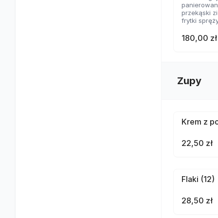
panierowane
przekąski 
frytki spręż
nachosy z 
skrzydełka
180,00 zł
2 rodzaje 
Zupy
Krem z po
22,50 zł
Flaki (12)
28,50 zł