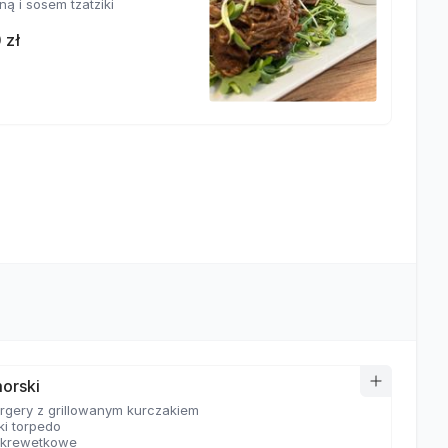
ą i sosem tzatziki
 zł
orski
urgery z grillowanym kurczakiem
ki torpedo
 krewetkowe