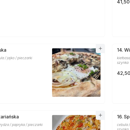
41,50
ska
14. W
a / jajko / pieczarki
kiełbasa
szynka
42,50
ariańska
16. Sp
rydza / papryka / pieczarki
cebula /
szynka