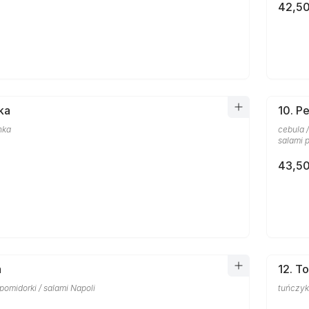
42,50
ka
10. P
nka
cebula /
salami 
43,50
a
12. T
/ pomidorki / salami Napoli
tuńczyk 