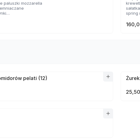
 paluszki mozzarella
krewet
ziemniaczane
sałatk
ynki
spring 
sosem serowym
2 rodz
 panierowane
160,0
sosów
midorów pelati (12)
Żurek
25,50