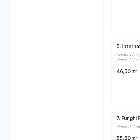
5. Interna
czosnek / mię
pieczarki / se
46,50 zł
7. Funghi
pieczarki / po
55,50 zł