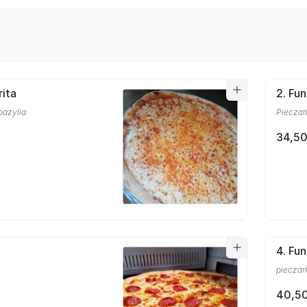
rita
2. Fun
bazylia
Pieczar
34,50
4. Fu
pieczark
40,50