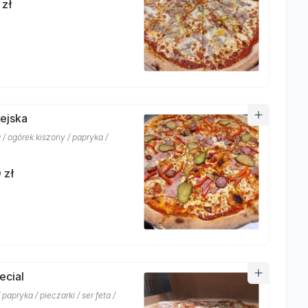
 zł
iejska
 / ogórek kiszony / papryka /
 zł
ecial
 papryka / pieczarki / ser feta /