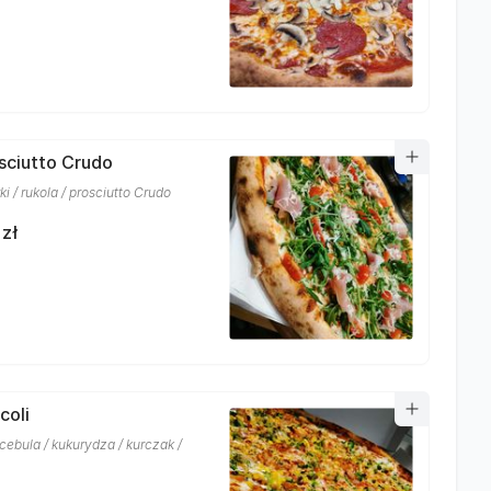
osciutto Crudo
i / rukola / prosciutto Crudo
 zł
coli
 cebula / kukurydza / kurczak /