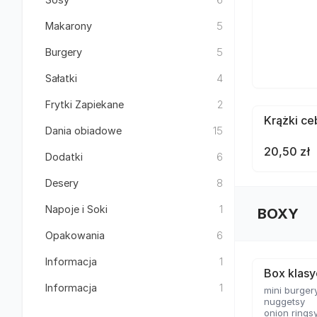
Makarony
5
Burgery
5
Sałatki
4
Frytki Zapiekane
2
Krążki ce
Dania obiadowe
15
20,50 zł
Dodatki
6
Desery
8
Napoje i Soki
1
BOXY
Opakowania
6
Informacja
1
Box klas
Informacja
1
mini burger
nuggetsy
onion rings