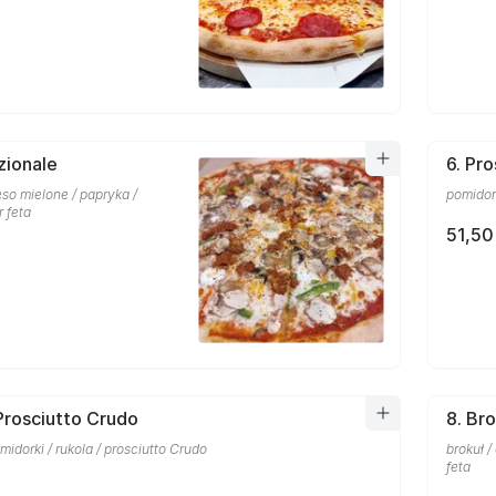
zionale
6. Pr
so mielone / papryka /
pomidork
r feta
51,50
 Prosciutto Crudo
8. Bro
midorki / rukola / prosciutto Crudo
brokuł /
feta