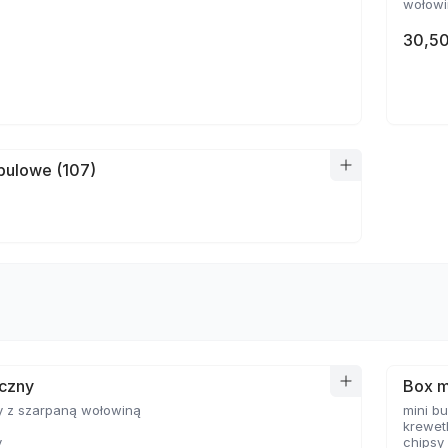
wołowin
30,50
bulowe (107)
yczny
Box m
y z szarpaną wołowiną
mini b
krewet
y
chipsy