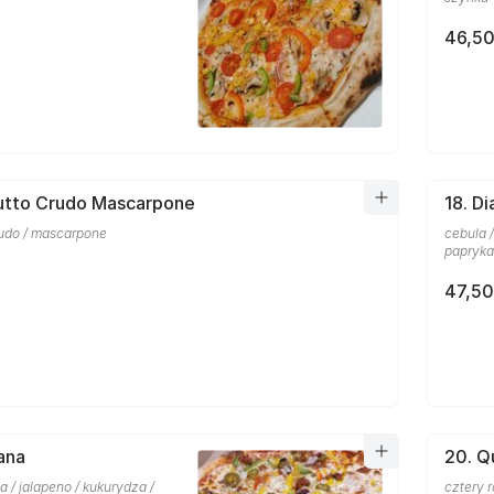
46,50
iutto Crudo Mascarpone
18. D
rudo / mascarpone
cebula /
papryka
47,50
ana
20. Q
la / jalapeno / kukurydza /
cztery 