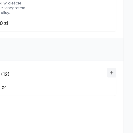
ki w cieście
a z vinegretem
rollsy
aje sosów
0 zł
 (12)
 zł