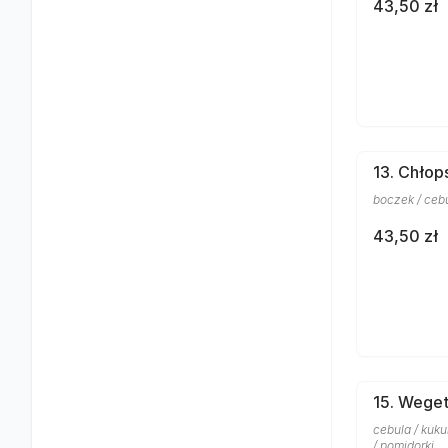
43,50 zł
13. Chłop
boczek / cebul
43,50 zł
15. Weget
cebula / kuku
/ pomidorki